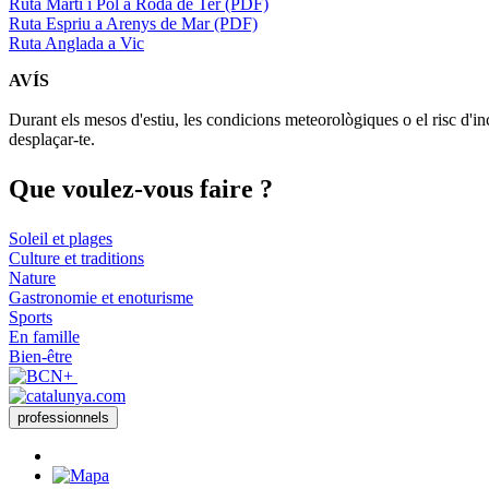
Ruta Martí i Pol a Roda de Ter (PDF)
Ruta Espriu a Arenys de Mar (PDF)
Ruta Anglada a Vic
AVÍS
Durant els mesos d'estiu, les condicions meteorològiques o el risc d'in
desplaçar-te.
Que voul
ez-vous faire ?
Soleil et plages
Culture et traditions
Nature
Gastronomie et enoturisme
Sports
En famille
Bien-être
professionnels