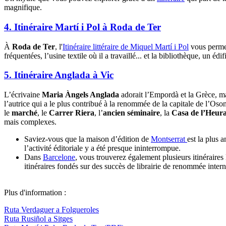
magnifique.
4. Itinéraire Martí i Pol à Roda de Ter
À
Roda de Ter
, l'
Itinéraire littéraire de Miquel Martí i Pol
vous permet 
fréquentées, l’usine textile où il a travaillé... et la bibliothèque, un é
5. Itinéraire Anglada à Vic
L’écrivaine
Maria Àngels Anglada
adorait l’Empordà et la Grèce, ma
l’autrice qui a le plus contribué à la renommée de la capitale de l’Oso
le
marché
, le
Carrer Riera
, l’
ancien séminaire
, la
Casa de l’Heur
mais complexes.
Saviez-vous que la maison d’édition de
Montserrat
est la plus 
l’activité éditoriale y a été presque ininterrompue.
Dans
Barcelone
, vous trouverez également plusieurs itinéraire
itinéraires fondés sur des succès de librairie de renommée inte
Plus d'information :
Ruta Verdaguer a Folgueroles
Ruta Rusiñol a Sitges