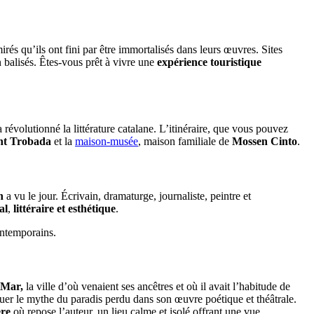
irés qu’ils ont fini par être immortalisés dans leurs œuvres. Sites
 balisés. Êtes-vous prêt à vivre une
expérience touristique
 révolutionné la littérature catalane. L’itinéraire, que vous pouvez
nt Trobada
et la
maison-musée
, maison familiale de
Mossen Cinto
.
n
a vu le jour. Écrivain, dramaturge, journaliste, peintre et
al
,
littéraire
et
esthétique
.
contemporains.
 Mar,
la ville d’où venaient ses ancêtres et où il avait l’habitude de
er le mythe du paradis perdu dans son œuvre poétique et théâtrale.
ère
où repose l’auteur, un lieu calme et isolé offrant une vue