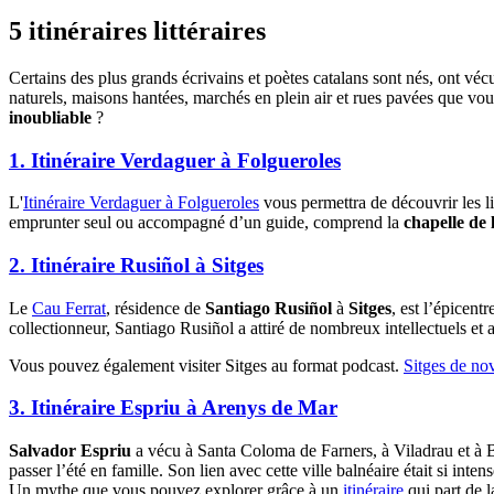
5 itinér
aires littéraires
Certains des plus grands écrivains et poètes catalans sont nés, ont vécu
naturels, maisons hantées, marchés en plein air et rues pavées que v
inoubliable
?
1. Itinéraire Verdaguer à Folgueroles
L'
Itinéraire Verdaguer à Folgueroles
vous permettra de découvrir les li
emprunter seul ou accompagné d’un guide, comprend la
chapelle de
2. Itinéraire Rusiñol à Sitges
Le
Cau Ferrat
, résidence de
Santiago Rusiñol
à
Sitges
, est l’épicent
collectionneur, Santiago Rusiñol a attiré de nombreux intellectuels et ar
Vous pouvez également visiter Sitges au format podcast.
Sitges de nov
3. Itinéraire Espriu à Arenys de Mar
Salvador Espriu
a vécu à Santa Coloma de Farners, à Viladrau et à Ba
passer l’été en famille. Son lien avec cette ville balnéaire était si inten
Un mythe que vous pouvez explorer grâce à un
itinéraire
qui part de 