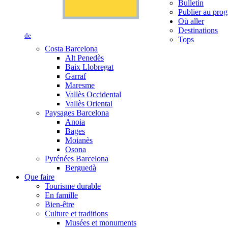
Bulletin
Publier au prog
Où aller
Destinations
de
Tops
Costa Barcelona
Alt Penedès
Baix Llobregat
Garraf
Maresme
Vallès Occidental
Vallès Oriental
Paysages Barcelona
Anoia
Bages
Moianès
Osona
Pyrénées Barcelona
Berguedà
Que faire
Tourisme durable
En famille
Bien-être
Culture et traditions
Musées et monuments