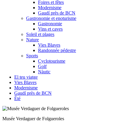
Foires et fêtes
Modernisme
Gaudí près de BCN
Gastronomie et enoturisme
Gastronomie
Vins et caves
Soleil et plages
Nature
Vies Blaves
Randonnée pédestre
Sports
Cyclotourisme
Golf
Nàutic
El teu viatge
Vies Blaves
Modernisme
Gaudí près de BCN
Été