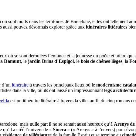
 ou sont morts dans les territoires de Barcelone, et les ont tellement adm
ous aussi pouvez désormais explorer grâce aux
itinéraires littéraires
bien
eux où se sont déroulées l’enfance et la jeunesse du poète et prêtre qui a
 la Damunt
, le
jardin Brins d’Espígol
, le
bois de chênes-lièges
, la
Fo
re d’un
itinéraire
à travers les principaux lieux où le
modernisme catala
tistes dans la ville, où ils ont laissé un impressionnant
legs
architectur
el·la
est un itinéraire littéraire à travers la ville, au fil de cinq romans 
rcelone, mais nulle part il ne se sentait aussi heureux qu’à
Arenys de
se qu’il a créé l’univers de
« Sinera »
(« Arenys » à l’envers) pour évoqu
la
résidence de villégiature
de la famille Espriu et se termine au
cimeti