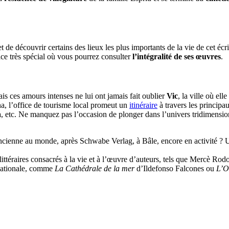
de découvrir certains des lieux les plus importants de la vie de cet écriva
difice très spécial où vous pourrez consulter
l’intégralité de ses
œuvres
.
is ces amours intenses ne lui ont jamais fait oublier
Vic
, la ville où el
na, l’office de tourisme local promeut un
itinéraire
à travers les principa
a
, etc. Ne manquez pas l’occasion de plonger dans l’univers tridimension
ancienne au monde, après Schwabe Verlag, à Bâle, encore en activité ? U
s littéraires consacrés à la vie et à l’œuvre d’auteurs, tels que Mercè 
rnationale, comme
La Cathédrale de la mer
d’Ildefonso Falcones ou
L’O