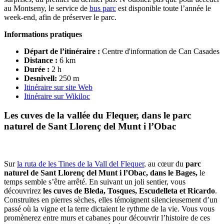
au Montseny, le service de
bus parc
est disponible toute l’année le
week-end, afin de préserver le parc.
Informations pratiques
Départ de l’itinéraire :
Centre d'information de Can Casades
Distance :
6 km
Durée :
2 h
Desnivell:
250 m
Itinéraire sur site Web
Itinéraire sur Wikiloc
Les cuves de la vallée du Flequer, dans le parc
naturel
de Sant Llorenç del Munt i l’Obac
Sur
la ruta de les Tines de la Vall del Flequer
, au cœur du
parc
naturel de Sant Llorenç del Munt i l’Obac
, dans le Bages,
le
temps semble s’être arrêté. En suivant un joli sentier, vous
découvrirez
les cuves de Bleda, Tosques, Escudelleta et Ricardo
.
Construites en pierres sèches, elles témoignent silencieusement d’un
passé où la vigne et la terre dictaient le rythme de la vie. Vous vous
promènerez entre murs et cabanes pour découvrir l’histoire de ces