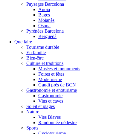
Paysages Barcelona
Anoia
Bages
Moianès
Osona
Pyrénées Barcelona
Berguedà
Que faire
Tourisme durable
En famille
Bien-être
Culture et traditions
Musées et monuments
Foires et fêtes
Modernisme
Gaudí près de BCN
Gastronomie et enoturisme
Gastronomie
Vins et caves
Soleil et plages
Nature
Vies Blaves
Randonnée pédestre
Sports
Cyclotourisme