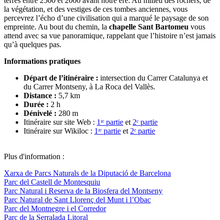
terres entre 2500 et 2000 avant notre ère. Au milieu des rochers, de
la végétation, et des vestiges de ces tombes anciennes, vous
percevrez l’écho d’une civilisation qui a marqué le paysage de son
empreinte. Au bout du chemin, la
chapelle Sant Bartomeu
vous
attend avec sa vue panoramique, rappelant que l’histoire n’est jamais
qu’à quelques pas.
Informations pratiques
Départ de l’itinéraire :
intersection du Carrer Catalunya et
du Carrer Montseny, à La Roca del Vallès.
Distance :
5,7 km
Durée
:
2 h
Dénivelé
:
280 m
Itinéraire sur site Web :
1ʳᵉ partie
et
2ᵉ partie
Itinéraire sur Wikiloc :
1ʳᵉ partie
et
2ᵉ partie
Plus d'information :
Xarxa de Parcs Naturals de la Diputació de Barcelona
Parc del Castell de Montesquiu
Parc Natural i Reserva de la Biosfera del Montseny
Parc Natural de Sant Llorenç del Munt i l’Obac
Parc del Montnegre i el Corredor
Parc de la Serralada Litoral