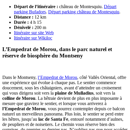
Départ de l’itinéraire :
château de Montesquiu.
Départ
parking Bufadors
.
Départ parking château de Montesquiu
.
Distance :
12 km
Durée :
4 h 15
Dénivelé
:
200 m
Itinéraire sur site Web
Itinéraire sur Wikiloc
L’Empedrat de Morou,
dans le parc naturel et
réserve de biosphère du Montseny
Dans le Montseny,
l’Empedrat de Morou
, côté Vallès Oriental, offre
une expérience qui évolue à chaque pas. Le sentier commence
doucement, sous les châtaigniers, avant d’atteindre un croisement
qui vous dirigera soit vers la
plaine de Mulladius
, soit vers la
colline de Morou
. La hêtraie devient de plus en plus imposante à
mesure que gravirez le sentier, et lorsque vous arriverez à
l’Empedrat de Morou
, vous pourrez contempler depuis ce balcon
naturel un merveilleux panorama. Plus loin, le sentier se perd entre
les hêtres, jusqu’au
lac de Santa Fe
, entouré notamment d’aulnes,
de peupliers et de noisetiers. Le chemin vous réserve bien des
surprises, du premier au dernier pas. N’oubliez pas que pour accéder