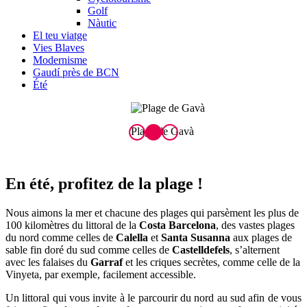
Golf
Nàutic
El teu viatge
Vies Blaves
Modernisme
Gaudí près de BCN
Été
Plage de Gavà
P
En été, pr
ofitez de la plage !
Nous aimons la mer et chacune des plages qui parsèment les plus de
100 kilomètres du littoral de la
Costa Barcelona
, des vastes plages
du nord comme celles de
Calella
et
Santa Susanna
aux plages de
sable fin doré du sud comme celles de
Castelldefels
, s’alternent
avec les falaises du
Garraf
et les criques secrètes, comme celle de la
Vinyeta, par exemple, facilement accessible.
Un littoral qui vous invite à le parcourir du nord au sud afin de vous