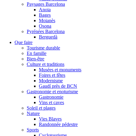
Paysages Barcelona
Anoia
Bages
Moianès
Osona
Pyrénées Barcelona
Berguedà
Que faire
Tourisme durable
En famille
Bien-être
Culture et traditions
Musées et monuments
Foires et fêtes
Modernisme
Gaudí près de BCN
Gastronomie et enoturisme
Gastronomie
Vins et caves
Soleil et plages
Nature
Vies Blaves
Randonnée pédestre
Sports
Cyclotourisme