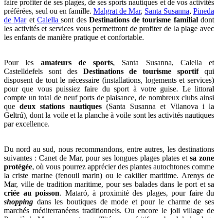
faire profiter de ses plages, de ses sports nautiques et de vos activités
préférées, seul ou en famille.
Malgrat de Mar
,
Santa Susanna
,
Pineda
de Mar
et
Calella
sont des
Destinations de tourisme familial
dont
les activités et services vous permettront de profiter de la plage avec
les enfants de manière pratique et confortable.
Pour les
amateurs de sports
, Santa Susanna, Calella et
Castelldefels sont des
Destinations de tourisme sportif
qui
disposent de tout le nécessaire (installations, logements et services)
pour que vous puissiez faire du sport à votre guise. Le littoral
compte un total de neuf ports de plaisance, de nombreux clubs ainsi
que
deux stations nautiques
(Santa Susanna et Vilanova i la
Geltrú), dont la voile et la planche à voile sont les activités nautiques
par excellence.
Du nord au sud, nous recommandons, entre autres, les destinations
suivantes : Canet de Mar, pour ses longues plages plates et
sa zone
protégée
, où vous pourrez apprécier des plantes autochtones comme
la criste marine (fenouil marin) ou le cakilier maritime. Arenys de
Mar, ville de tradition maritime, pour ses balades dans le port et sa
criée au poisson
. Mataró, à proximité des plages, pour faire du
shopping
dans les boutiques de mode et pour le charme de ses
marchés méditerranéens traditionnels. Ou encore le joli village de