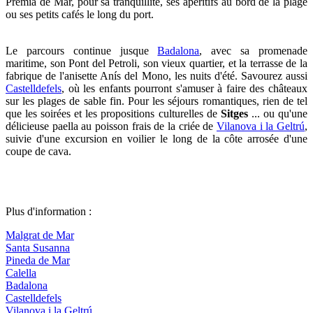
Premià de Mar, pour sa tranquillité, ses apéritifs au bord de la plage
ou ses petits cafés le long du port.
Le parcours continue jusque
Badalona
, avec sa promenade
maritime, son Pont del Petroli, son vieux quartier, et la terrasse de la
fabrique de l'anisette Anís del Mono, les nuits d'été. Savourez aussi
Castelldefels
, où les enfants pourront s'amuser à faire des châteaux
sur les plages de sable fin. Pour les séjours romantiques, rien de tel
que les soirées et les propositions culturelles de
Sitges
... ou qu'une
délicieuse paella au poisson frais de la criée de
Vilanova i la Geltrú
,
suivie d'une excursion en voilier le long de la côte arrosée d'une
coupe de cava.
Plus d'information :
Malgrat de Mar
Santa Susanna
Pineda de Mar
Calella
Badalona
Castelldefels
Vilanova i la Geltrú