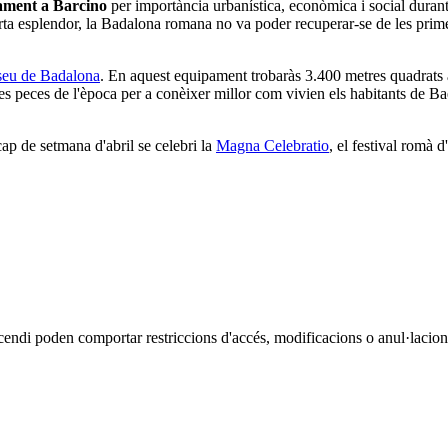
tament a Barcino
per importància urbanística, econòmica i social durant
ta esplendor, la Badalona romana no va poder recuperar-se de les primer
eu de Badalona
. En aquest equipament trobaràs 3.400 metres quadrat
es peces de l'època per a conèixer millor com vivien els habitants de Ba
cap de setmana d'abril se celebri la
Magna Celebratio
, el festival romà d
cendi poden comportar restriccions d'accés, modificacions o anul·lacions