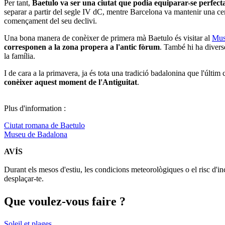
Per tant,
Baetulo va ser una ciutat que podia equiparar-se perfec
separar a partir del segle IV dC, mentre Barcelona va mantenir una cer
començament del seu declivi.
Una bona manera de conèixer de primera mà Baetulo és visitar al
Mus
corresponen a la zona propera a l'antic fòrum
. També hi ha divers
la família.
I de cara a la primavera, ja és tota una tradició badalonina que l'últim 
conèixer aquest moment de l'Antiguitat
.
Plus d'information :
Ciutat romana de Baetulo
Museu de Badalona
AVÍS
Durant els mesos d'estiu, les condicions meteorològiques o el risc d'in
desplaçar-te.
Que voul
ez-vous faire ?
Soleil et plages