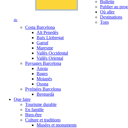
Bulletin
Publier au prog
Où aller
Destinations
de
Tops
Costa Barcelona
Alt Penedès
Baix Llobregat
Garraf
Maresme
Vallès Occidental
Vallès Oriental
Paysages Barcelona
Anoia
Bages
Moianès
Osona
Pyrénées Barcelona
Berguedà
Que faire
Tourisme durable
En famille
Bien-être
Culture et traditions
Musées et monuments