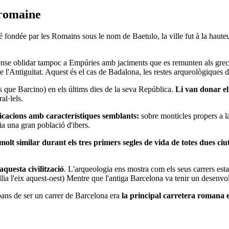
 romaine
 fondée par les Romains sous le nom de Baetulo, la ville fut à la haute
se oblidar tampoc a Empúries amb jaciments que es remunten als grecs. 
e l'Antiguitat. Aquest és el cas de Badalona, les restes arqueològiques 
 que Barcino) en els últims dies de la seva República.
Li van donar e
ral·lels.
icacions amb característiques semblants:
sobre monticles propers a la
a una gran població d'ibers.
t similar durant els tres primers segles de vida de totes dues ciu
uesta civilització
. L'arqueologia ens mostra com els seus carrers esta
llia l'eix aquest-oest) Mentre que l'antiga Barcelona va tenir un desenv
bans de ser un carrer de Barcelona era
la principal carretera romana 