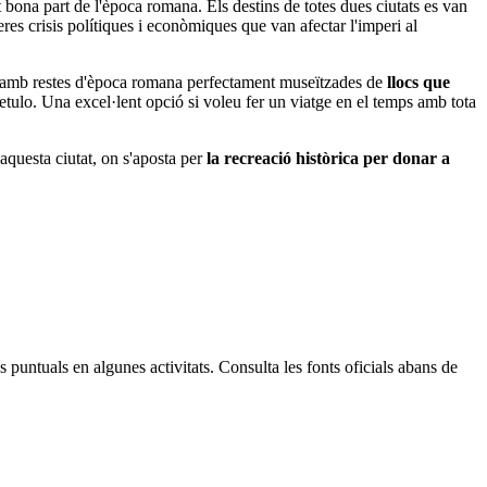
 bona part de l'època romana. Els destins de totes dues ciutats es van
es crisis polítiques i econòmiques que van afectar l'imperi al
s amb restes d'època romana perfectament museïtzades de
llocs que
etulo. Una excel·lent opció si voleu fer un viatge en el temps amb tota
'aquesta ciutat, on s'aposta per
la recreació històrica per donar a
 puntuals en algunes activitats. Consulta les fonts oficials abans de