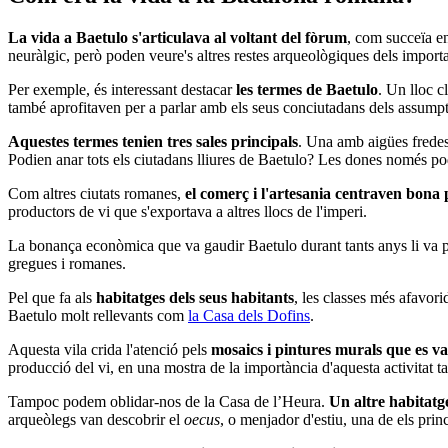
La vida a Baetulo s'articulava al voltant del fòrum
, com succeïa en
neuràlgic, però poden veure's altres restes arqueològiques dels importa
Per exemple, és interessant destacar
les termes de Baetulo
. Un lloc c
també aprofitaven per a parlar amb els seus conciutadans dels assumpte
Aquestes termes tenien tres sales princi
pals
. Una amb aigües fredes
Podien anar tots els ciutadans lliures de Baetulo? Les dones només pod
Com altres ciutats romanes,
el comerç i l'
artesania centraven bona p
productors de vi que s'exportava a altres llocs de l'imperi.
La bonança econòmica que va gaudir Baetulo durant tants anys li va
gregues i romanes.
Pel que fa als
habitatges dels seus habit
ants
, les classes més afavori
Baetulo molt rellevants com
la Casa dels Dofins
.
Aquesta vila crida l'atenció pels
mosaics i
pinture
s murals que es va
producció del vi, en una mostra de la importància d'aquesta activitat 
Tampoc podem oblidar-nos de la Casa de l’Heura.
Un altre habitatge
arqueòlegs van descobrir el
oecus
, o menjador d'estiu, una de els princ