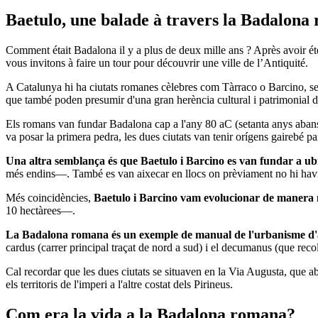
Baetulo, une bal
ade à travers la Badalona
Comment était Badalona il y a plus de deux mille ans ? Après avoir été
vous invitons à faire un tour pour découvrir une ville de l’Antiquité.
A Catalunya hi ha ciutats romanes cèlebres com Tàrraco o Barcino, sen
que també poden presumir d'una gran herència cultural i patrimonial d
Els romans van fundar Badalona cap a l'any 80 aC (setanta anys abans
va posar la primera pedra, les dues ciutats van tenir orígens gairebé pa
Una altra semblança és que Baetulo i Barcino es van fundar a ub
més endins—. També es van aixecar en llocs on prèviament no hi havi
Més coincidències,
Baetulo i Barcino vam evolucionar de manera mol
10 hectàrees—.
La Badalona romana és un exemple de manual de l'urbanisme d'aq
cardus (carrer principal traçat de nord a sud) i el decumanus (que reco
Cal recordar que les dues ciutats se situaven en la Via Augusta, que a
els territoris de l'imperi a l'altre costat dels Pirineus.
Com era la vida a la Badalona romana?