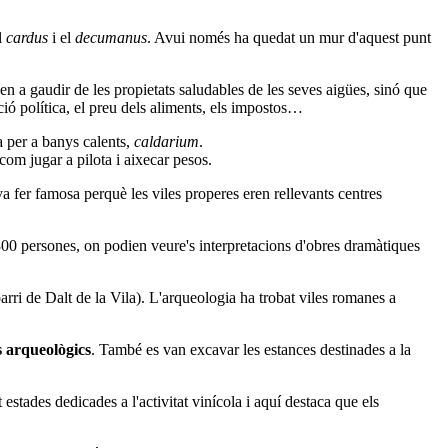
l
cardus
i el
decumanus
. Avui només ha quedat un mur d'aquest punt
en a gaudir de les propietats saludables de les seves aigües, sinó que
ió política, el preu dels aliments, els impostos…
ra per a banys calents,
caldarium
.
com jugar a pilota i aixecar pesos.
 va fer famosa perquè les viles properes eren rellevants centres
800 persones, on podien veure's interpretacions d'obres dramàtiques
barri de Dalt de la Vila). L'arqueologia ha trobat viles romanes a
s arqueològics
. També es van excavar les estances destinades a la
 estades dedicades a l'activitat vinícola i aquí destaca que els