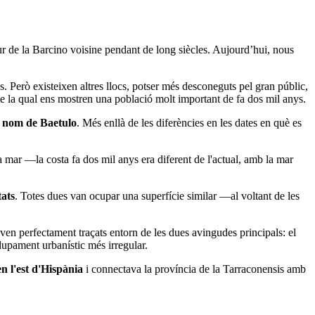
ur de la Barcino voisine pendant de long siècles. Aujourd’hui, nous
Però existeixen altres llocs, potser més desconeguts pel gran públic,
de la qual ens mostren una població molt important de fa dos mil anys.
l nom de Baetulo
. Més enllà de les diferències en les dates en què es
 mar —la costa fa dos mil anys era diferent de l'actual, amb la mar
tats
. Totes dues van ocupar una superfície similar —al voltant de les
ven perfectament traçats entorn de les dues avingudes principals: el
olupament urbanístic més irregular.
en l'est d'Hispània
i connectava la província de la Tarraconensis amb