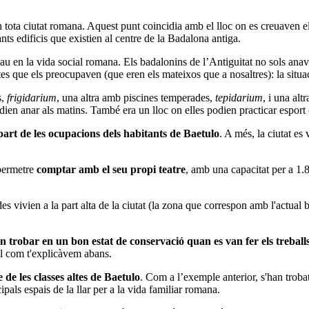
 tota ciutat romana. Aquest punt coincidia amb el lloc on es creuaven e
nts edificis que existien al centre de la Badalona antiga.
lau en la vida social romana. Els badalonins de l’Antiguitat no sols anav
s que els preocupaven (que eren els mateixos que a nosaltres): la situac
,
frigidarium
, una altra amb piscines temperades,
tepidarium
, i una alt
ien anar als matins. També era un lloc on elles podien practicar esport 
art de les ocupacions dels habitants de Baetulo
. A més, la ciutat es
 permetre
comptar amb el seu propi teatre
, amb una capacitat per a 1.
des vivien a la part alta de la ciutat (la zona que correspon amb l'actual 
n trobar en un bon estat de conservació quan es van fer els treball
tal com t'explicàvem abans.
 de les classes altes de Baetulo
. Com a l’exemple anterior, s'han trobat
ipals espais de la llar per a la vida familiar romana.