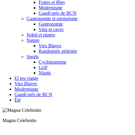
Foires et fêtes
Modernisme
Gaudí près de BCN
Gastronomie et enoturisme
Gastronomie
Vins et caves
Soleil et plages
Nature
Vies Blaves
Randonnée pédestre
Sports
Cyclotourisme
Golf
Nàutic
El teu viatge
Vies Blaves
Modernisme
Gaudí près de BCN
Été
Mosaic romà a