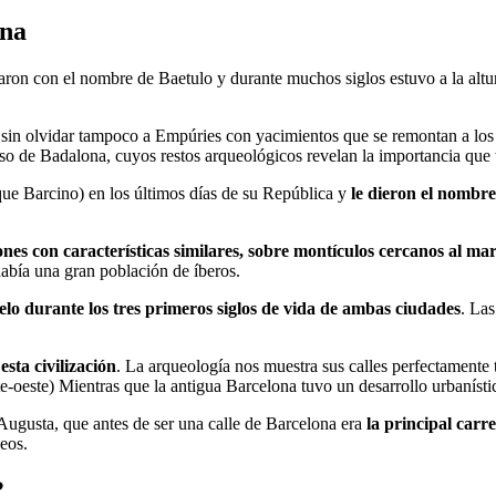
ana
n con el nombre de Baetulo y durante muchos siglos estuvo a la altur
in olvidar tampoco a Empúries con yacimientos que se remontan a los 
caso de Badalona, cuyos restos arqueológicos revelan la importancia que
ue Barcino) en los últimos días de su República y
le dieron el nombr
es con características similares, sobre montículos cercanos al ma
abía una gran población de íberos.
elo durante los tres primeros siglos de vida de ambas ciudades
. Las
ta civilización
. La arqueología nos muestra sus calles perfectamente t
ste-oeste) Mientras que la antigua Barcelona tuvo un desarrollo urbanísti
Augusta, que antes de ser una calle de Barcelona era
la principal carr
neos.
?