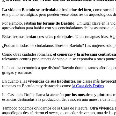
La vida en Baetulo se articulaba alrededor del foro
, como sucedía
este punto neurálgico, pero pueden verse otros restos arqueológicos de
Por ejemplo, estaban
las termas de Baetulo
. Un lugar clave en la vi
aprovechaban para hablar con sus conciudadanos de los asuntos que les
Estas termas tenían tres salas principales
. Una con aguas frías,
fri
¿Podían ir todos los ciudadanos libres de Baetulo? Las mujeres solo p
Como otras ciudades romanas,
el comercio y la artesanía centraba
relevantes centros productores de vino que se exportaba a otros punto
La bonanza económica que disfrutó Baetulo durante tantos años le pe
griegas y romanas.
En cuanto a las
viviendas de sus habitantes
, las clases más favoreci
romanas en Baetulo muy destacadas como
la Casa dels Dofins
.
La Casa dels Dofins llama la atención
por los mosaicos y pinturas 
estancias destinadas a la producción del vino, en una muestra de la im
Tampoco podemos olvidarnos de la Casa de l’Heura.
Otra vivienda d
arqueólogos descubrieron el
oecus
, o comedor de verano, una de las p