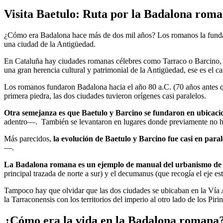
Visita Baetulo
: Ruta por la Badalona rom
¿Cómo era Badalona hace más de dos mil años? Los romanos la fundaro
una ciudad de la Antigüedad.
En Cataluña hay ciudades romanas célebres como Tarraco o Barcino, s
una gran herencia cultural y patrimonial de la Antigüedad, ese es el 
Los romanos fundaron Badalona hacia el año 80 a.C. (70 años antes q
primera piedra, las dos ciudades tuvieron orígenes casi paralelos.
Otra semejanza es que Baetulo y Barcino se fundaron en ubicacion
adentro—. También se levantaron en lugares donde previamente no h
Más parecidos,
la evolución de Baetulo y Barcino fue casi en paral
—.
La Badalona romana es un ejemplo de manual del urbanismo de es
principal trazada de norte a sur) y el decumanus (que recogía el eje e
Tampoco hay que olvidar que las dos ciudades se ubicaban en la Vía 
la Tarraconensis con los territorios del imperio al otro lado de los Piri
¿Cómo era la vida en la Badalona romana