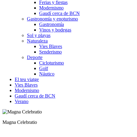
Ferias y fiestas
Modernismo
Gaudí cerca de BCN
Gastronomía y enoturismo
Gastronomía
Vinos y bodegas
Sol y playas
Naturaleza
Vies Blaves
Senderismo
Deporte
Cicloturismo
Golf
Náutico
El teu viatge
Vies Blaves
Modernismo
Gaudí cerca de BCN
Verano
Mosaico romano en el Mus