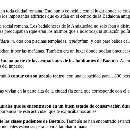
 en toda ciudad romana. Este punto coincidía con el lugar donde se cru
 los importantes edificios que existían en el centro de la Badalona anti
da social romana. Los badaloneses de la Antigüedad no solo iban a disfr
 preocupaban (que eran los mismos que a nosotros): la situación políti
gidarium
, otra con piscinas templadas,
tepidarium
, y otra para baños cal
odían ir por las mañanas. También era un lugar donde podían practicar 
n buena parte de las ocupaciones de los habitantes de Baetulo
. Adem
s del imperio.
rmitió
contar con su propio teatro
, con una capacidad para 1.800 pers
das vivían en la parte alta de la ciudad (la zona que corresponde con el a
murales que se encontraron en un buen estado de conservación dura
portancia de esta actividad que te explicábamos antes.
e las clases pudientes de Baetulo
. También se han encontrado estancia
rincipales estancias para la vida familiar romana.