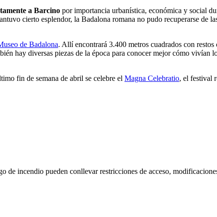
ctamente a Barcino
por importancia urbanística, económica y social d
mantuvo cierto esplendor, la Badalona romana no pudo recuperarse de las 
Museo de Badalona
. Allí encontrará 3.400 metros cuadrados con resto
bién hay diversas piezas de la época para conocer mejor cómo vivían lo
ltimo fin de semana de abril se celebre el
Magna Celebratio
, el festiva
go de incendio pueden conllevar restricciones de acceso, modificacione