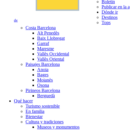
Boletín
Publicar en la 
Dónde ir
Destinos
de
Tops
Costa Barcelona
Alt Penedès
Baix Llobregat
Garraf
Maresme
Vallès Occidental
Vallès Oriental
Paisajes Barcelona
Anoia
Bages
Moianès
Osona
Pirineos Barcelona
Berguedà
Qué hacer
Turismo sostenible
En familia
Bienestar
Cultura y tradiciones
Museos y monumentos