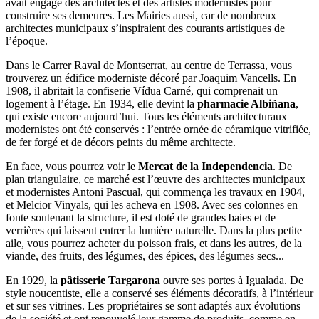
avait engagé des architectes et des artistes modernistes pour
construire ses demeures. Les Mairies aussi, car de nombreux
architectes municipaux s’inspiraient des courants artistiques de
l’époque.
Dans le Carrer Raval de Montserrat, au centre de Terrassa, vous
trouverez un édifice moderniste décoré par Joaquim Vancells. En
1908, il abritait la confiserie Vídua Carné, qui comprenait un
logement à l’étage. En 1934, elle devint la
pharmacie Albiñana
,
qui existe encore aujourd’hui. Tous les éléments architecturaux
modernistes ont été conservés : l’entrée ornée de céramique vitrifiée,
de fer forgé et de décors peints du même architecte.
En face, vous pourrez voir le
Mercat de la Independencia
. De
plan triangulaire, ce marché est l’œuvre des architectes municipaux
et modernistes Antoni Pascual, qui commença les travaux en 1904,
et Melcior Vinyals, qui les acheva en 1908. Avec ses colonnes en
fonte soutenant la structure, il est doté de grandes baies et de
verrières qui laissent entrer la lumière naturelle. Dans la plus petite
aile, vous pourrez acheter du poisson frais, et dans les autres, de la
viande, des fruits, des légumes, des épices, des légumes secs...
En 1929, la
pâtisserie Targarona
ouvre ses portes à Igualada. De
style noucentiste, elle a conservé ses éléments décoratifs, à l’intérieur
et sur ses vitrines. Les propriétaires se sont adaptés aux évolutions
de la société et ont renouvelé leur gamme de produits, comme en