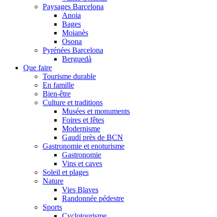
Paysages Barcelona
Anoia
Bages
Moianès
Osona
Pyrénées Barcelona
Berguedà
Que faire
Tourisme durable
En famille
Bien-être
Culture et traditions
Musées et monuments
Foires et fêtes
Modernisme
Gaudí près de BCN
Gastronomie et enoturisme
Gastronomie
Vins et caves
Soleil et plages
Nature
Vies Blaves
Randonnée pédestre
Sports
Cyclotourisme