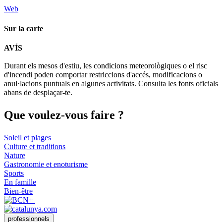
Web
Sur la carte
Leaflet
| © Diputació de Barcelona
AVÍS
+
Durant els mesos d'estiu, les condicions meteorològiques o el risc
−
d'incendi poden comportar restriccions d'accés, modificacions o
anul·lacions puntuals en algunes activitats. Consulta les fonts oficials
abans de desplaçar-te.
Que voul
ez-vous faire ?
Soleil et plages
Culture et traditions
Nature
Gastronomie et enoturisme
Sports
En famille
Bien-être
professionnels