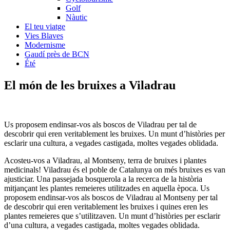
Golf
Nàutic
El teu viatge
Vies Blaves
Modernisme
Gaudí près de BCN
Été
El món de l
es bruixes a Viladrau
Us proposem endinsar-vos als boscos de Viladrau per tal de
descobrir qui eren veritablement les bruixes. Un munt d’històries per
esclarir una cultura, a vegades castigada, moltes vegades oblidada.
Acosteu-vos a Viladrau, al Montseny, terra de bruixes i plantes
medicinals! Viladrau és el poble de Catalunya on més bruixes es van
ajusticiar. Una passejada bosquerola a la recerca de la història
mitjançant les plantes remeieres utilitzades en aquella època. Us
proposem endinsar-vos als boscos de Viladrau al Montseny per tal
de descobrir qui eren veritablement les bruixes i quines eren les
plantes remeieres que s’utilitzaven. Un munt d’històries per esclarir
d’una cultura, a vegades castigada, moltes vegades oblidada.