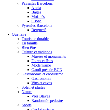
Paysages Barcelona
Anoia
Bages
Moianès
Osona
Pyrénées Barcelona
Berguedà
Que faire
Tourisme durable
En famille
Bien-être
Culture et traditions
Musées et monuments
Foires et fêtes
Modernisme
Gaudí près de BCN
Gastronomie et enoturisme
Gastronomie
Vins et caves
Soleil et plages
Nature
Vies Blaves
Randonnée pédestre
Sports
Cyclotourisme