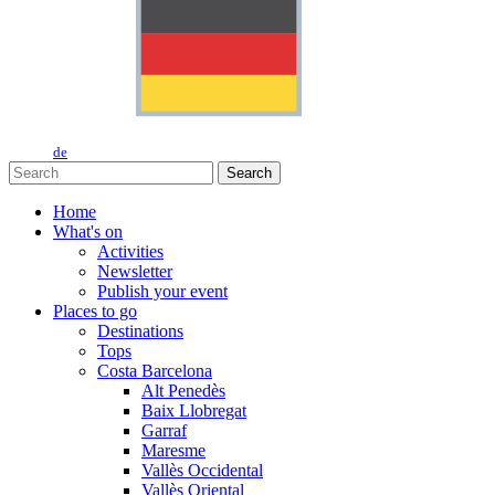
de
Search
Home
What's on
Activities
Newsletter
Publish your event
Places to go
Destinations
Tops
Costa Barcelona
Alt Penedès
Baix Llobregat
Garraf
Maresme
Vallès Occidental
Vallès Oriental