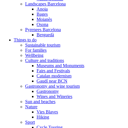
Landscapes Barcelona
Anoia
Bages
Moianès
Osona
Pyrenees Barcelona
Berguedà
Things to do
Sustainable tourism
For families
Wellbeing
Culture and traditions
Museums and Monuments
Fairs and Festivals
Catalan modernism
Gaudí near BCN
Gastronomy and wine tourism
Gastronomy
Wines and Wineries
Sun and beaches
Nature
Vies Blaves
Hiking
Sport
Cycle Touring