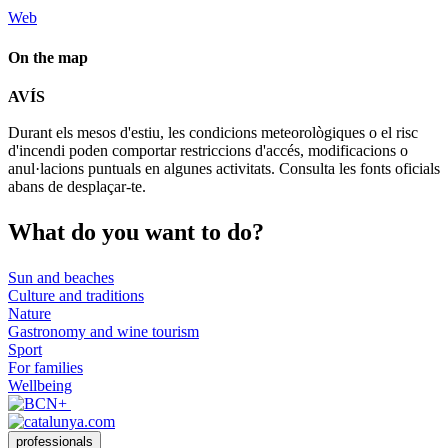
Web
On the map
Leaflet
| © Diputació de Barcelona
AVÍS
+
Durant els mesos d'estiu, les condicions meteorològiques o el risc
−
d'incendi poden comportar restriccions d'accés, modificacions o
anul·lacions puntuals en algunes activitats. Consulta les fonts oficials
abans de desplaçar-te.
What do
you want to do?
Sun and beaches
Culture and traditions
Nature
Gastronomy and wine tourism
Sport
For families
Wellbeing
professionals