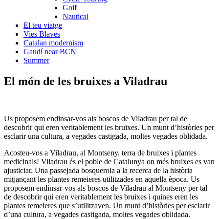
Golf
Nautical
El teu viatge
Vies Blaves
Catalan modernism
Gaudí near BCN
Summer
El món de l
es bruixes a Viladrau
Us proposem endinsar-vos als boscos de Viladrau per tal de
descobrir qui eren veritablement les bruixes. Un munt d’històries per
esclarir una cultura, a vegades castigada, moltes vegades oblidada.
Acosteu-vos a Viladrau, al Montseny, terra de bruixes i plantes
medicinals! Viladrau és el poble de Catalunya on més bruixes es van
ajusticiar. Una passejada bosquerola a la recerca de la història
mitjançant les plantes remeieres utilitzades en aquella època. Us
proposem endinsar-vos als boscos de Viladrau al Montseny per tal
de descobrir qui eren veritablement les bruixes i quines eren les
plantes remeieres que s’utilitzaven. Un munt d’històries per esclarir
d’una cultura, a vegades castigada, moltes vegades oblidada.