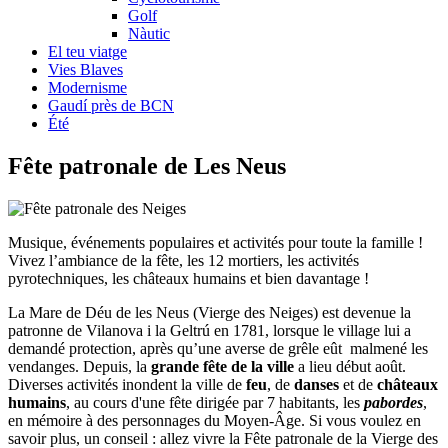
Golf
Nàutic
El teu viatge
Vies Blaves
Modernisme
Gaudí près de BCN
Été
Fête patr
onale de Les Neus
Musique, événements populaires et activités pour toute la famille !
Vivez l’ambiance de la fête, les 12 mortiers, les activités
pyrotechniques, les châteaux humains et bien davantage !
La Mare de Déu de les Neus (Vierge des Neiges) est devenue la
patronne de Vilanova i la Geltrú en 1781, lorsque le village lui a
demandé protection, après qu’une averse de grêle eût malmené les
vendanges. Depuis, la
grande fête de la ville
a lieu début août.
Diverses activités inondent la ville de
feu
, de
danses
et de
châteaux
humains
, au cours d'une fête dirigée par 7 habitants, les
pabordes
,
en mémoire à des personnages du Moyen-Âge. Si vous voulez en
savoir plus, un conseil : allez vivre la Fête patronale de la Vierge des