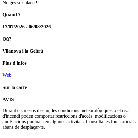
Neiges sur place !
Quand ?
17/07/2026 - 06/08/2026
Où?
Vilanova i la Geltrú
Plus d'infos
Web
Sur la carte
Leaflet
| © Diputació de Barcelona
AVÍS
+
Durant els mesos d'estiu, les condicions meteorològiques o el risc
−
d'incendi poden comportar restriccions d'accés, modificacions o
anul·lacions puntuals en algunes activitats. Consulta les fonts oficials
abans de desplaçar-te.