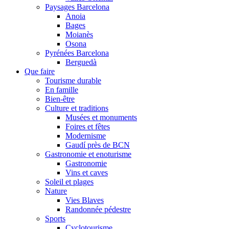
Paysages Barcelona
Anoia
Bages
Moianès
Osona
Pyrénées Barcelona
Berguedà
Que faire
Tourisme durable
En famille
Bien-être
Culture et traditions
Musées et monuments
Foires et fêtes
Modernisme
Gaudí près de BCN
Gastronomie et enoturisme
Gastronomie
Vins et caves
Soleil et plages
Nature
Vies Blaves
Randonnée pédestre
Sports
Cyclotourisme