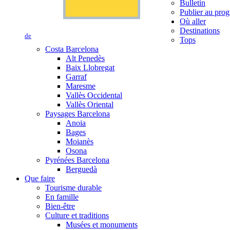
Bulletin
Publier au prog
Où aller
Destinations
de
Tops
Costa Barcelona
Alt Penedès
Baix Llobregat
Garraf
Maresme
Vallès Occidental
Vallès Oriental
Paysages Barcelona
Anoia
Bages
Moianès
Osona
Pyrénées Barcelona
Berguedà
Que faire
Tourisme durable
En famille
Bien-être
Culture et traditions
Musées et monuments