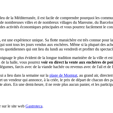
bleu de la Méditerranée, il est facile de comprendre pourquoi les commu
e de nombreuses villes et de nombreux villages du Maresme, du Barcelonè
e des activités économiques principales et vous pourrez facilement le cons
 est une expérience unique. Sa flotte maraichère est très connue pour la q
qui sont tous les jours vendus aux enchères. Même si la plupart des ache
s quotidiennes qui ont lieu du lundi au vendredi et profiter du spectacl
oignage le plus évident de la longue tradition marinière de la ville et es
s de la halle, vous pourrez
voir en direct la vente aux enchères de po
s légumes, farcis avec de la viande hachée ou revenus avec de l'ail et de 
ui a lieu dans la semaine sur la
plage de Montgat
, au grand air, direct
 et un vendeur qui annonce, à la criée, le prix de départ de chacun des 
te alors. En une demi-heure, il ne reste plus aucun panier, et les particip
 sur le site web
Gastroteca
.