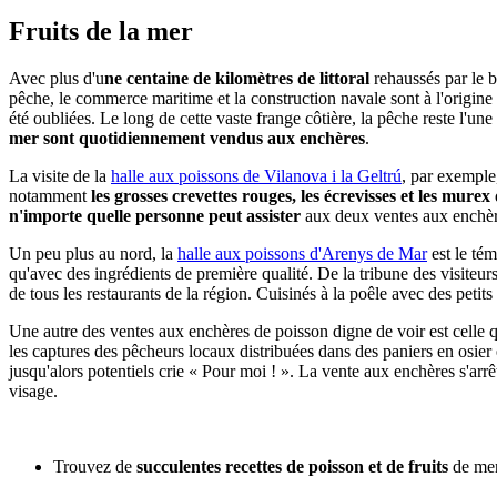
Fruit
s de la mer
Avec plus d'u
ne centaine de kilomètres de littoral
rehaussés par le 
pêche, le commerce maritime et la construction navale sont à l'origin
été oubliées. Le long de cette vaste frange côtière, la pêche reste l'un
mer sont quotidiennement vendus aux enchères
.
La visite de la
halle aux poissons de Vilanova i la Geltrú
, par exemple,
notamment
les grosses crevettes rouges, les écrevisses et les murex
n'importe quelle personne peut assister
aux deux ventes aux enchère
Un peu plus au nord, la
halle aux poissons d'Arenys de Mar
est le tém
qu'avec des ingrédients de première qualité. De la tribune des visiteur
de tous les restaurants de la région. Cuisinés à la poêle avec des petit
Une autre des ventes aux enchères de poisson digne de voir est celle q
les captures des pêcheurs locaux distribuées dans des paniers en osier
jusqu'alors potentiels crie « Pour moi ! ». La vente aux enchères s'arrê
visage.
Trouvez de
succulentes recettes de poisson et de fruits
de mer