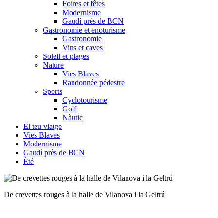
Foires et fêtes
Modernisme
Gaudí près de BCN
Gastronomie et enoturisme
Gastronomie
Vins et caves
Soleil et plages
Nature
Vies Blaves
Randonnée pédestre
Sports
Cyclotourisme
Golf
Nàutic
El teu viatge
Vies Blaves
Modernisme
Gaudí près de BCN
Été
Vente aux enchères de poisson à la halle d'Arenys de Mar