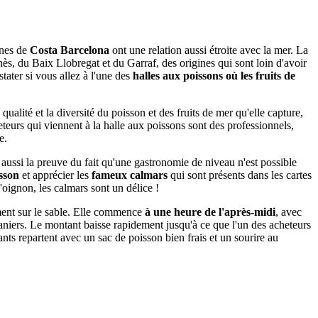
nes de
Costa Barcelona
ont une relation aussi étroite avec la mer. La
s, du Baix Llobregat et du Garraf, des origines qui sont loin d'avoir
tater si vous allez à l'une des
halles aux poissons où les fruits de
ualité et la diversité du poisson et des fruits de mer qu'elle capture,
teurs qui viennent à la halle aux poissons sont des professionnels,
e.
t aussi la preuve du fait qu'une gastronomie de niveau n'est possible
isson
et apprécier les
fameux calmars
qui sont présents dans les cartes
l'oignon, les calmars sont un délice !
ement sur le sable. Elle commence
à une heure de l'après-midi
, avec
paniers. Le montant baisse rapidement jusqu'à ce que l'un des acheteurs
ants repartent avec un sac de poisson bien frais et un sourire au