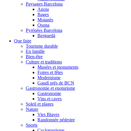
Paysages Barcelona
Anoia
Bages
Moianès
Osona
Pyrénées Barcelona
Berguedà
Que faire
Tourisme durable
En famille
Bien-être
Culture et traditions
Musées et monuments
Foires et fêtes
Modernisme
Gaudí près de BCN
Gastronomie et enoturisme
Gastronomie
Vins et caves
Soleil et plages
Nature
Vies Blaves
Randonnée pédestre
Sports
Cyclotourisme