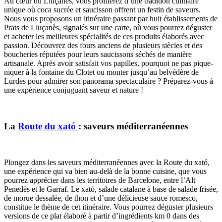
Au cœur du Lluçanès, vous profiterez d’une tradition culinaire
unique où coca sucrée et saucisson offrent un festin de saveurs.
Nous vous proposons un itinéraire passant par huit établissements de
Prats de Lluçanès, signalés sur une carte, où vous pourrez déguster
et acheter les meilleures spécialités de ces produits élaborés avec
passion. Découvrez des fours anciens de plusieurs siècles et des
boucheries réputées pour leurs saucissons séchés de manière
artisanale. Après avoir satisfait vos papilles, pourquoi ne pas pique-
niquer à la fontaine du Clotet ou monter jusqu’au belvédère de
Lurdes pour admirer son panorama spectaculaire ? Préparez-vous à
une expérience conjuguant saveur et nature !
La
Route du xató
: saveurs méditerranéennes
Plongez dans les saveurs méditerranéennes avec la Route du xató,
une expérience qui va bien au-delà de la bonne cuisine, que vous
pourrez apprécier dans les territoires de Barcelone, entre l’Alt
Penedès et le Garraf. Le xató, salade catalane à base de salade frisée,
de morue dessalée, de thon et d’une délicieuse sauce romesco,
constitue le thème de cet itinéraire. Vous pourrez déguster plusieurs
versions de ce plat élaboré à partir d’ingrédients km 0 dans des