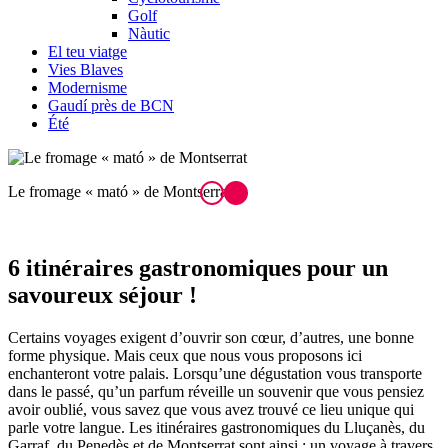
Golf
Nàutic
El teu viatge
Vies Blaves
Modernisme
Gaudí près de BCN
Été
Le fromage « mató » de Montserrat
6 itinéraires gast
ronomiques pour un
savoureux séjour !
Certains voyages exigent d’ouvrir son cœur, d’autres, une bonne
forme physique. Mais ceux que nous vous proposons ici
enchanteront votre palais. Lorsqu’une dégustation vous transporte
dans le passé, qu’un parfum réveille un souvenir que vous pensiez
avoir oublié, vous savez que vous avez trouvé ce lieu unique qui
parle votre langue. Les itinéraires gastronomiques du Lluçanès, du
Garraf, du Penedès et de Montserrat sont ainsi : un voyage à travers