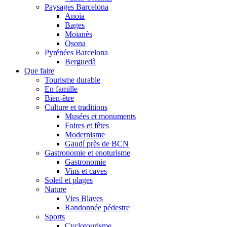
Paysages Barcelona
Anoia
Bages
Moianès
Osona
Pyrénées Barcelona
Berguedà
Que faire
Tourisme durable
En famille
Bien-être
Culture et traditions
Musées et monuments
Foires et fêtes
Modernisme
Gaudí près de BCN
Gastronomie et enoturisme
Gastronomie
Vins et caves
Soleil et plages
Nature
Vies Blaves
Randonnée pédestre
Sports
Cyclotourisme