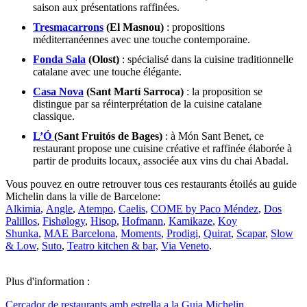
saison aux présentations raffinées.
Tresmacarrons
(El Masnou)
: propositions
méditerranéennes avec une touche contemporaine.
Fonda Sala
(Olost)
: spécialisé dans la cuisine traditionnelle
catalane avec une touche élégante.
Casa Nova
(Sant Martí Sarroca)
: la proposition se
distingue par sa réinterprétation de la cuisine catalane
classique.
L’Ó
(Sant Fruitós de Bages)
: à Món Sant Benet, ce
restaurant propose une cuisine créative et raffinée élaborée à
partir de produits locaux, associée aux vins du chai Abadal.
Vous pouvez en outre retrouver tous ces restaurants étoilés au guide
Michelin dans la ville de Barcelone:
Alkimia
,
Angle
,
Atempo
,
Caelis
,
COME by Paco Méndez
,
Dos
Palillos
,
Fishølogy
,
Hisop
,
Hofmann
,
Kamikaze
,
Koy
Shunka
,
MAE Barcelona
,
Moments
,
Prodigi
,
Quirat
,
Scapar
,
Slow
& Low
,
Suto
,
Teatro kitchen & bar,
Via Veneto
.
Plus d'information :
Cercador de restaurants amb estrella a la Guia Michelin