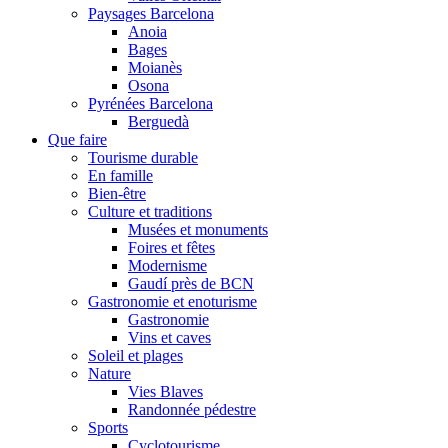
Paysages Barcelona
Anoia
Bages
Moianès
Osona
Pyrénées Barcelona
Berguedà
Que faire
Tourisme durable
En famille
Bien-être
Culture et traditions
Musées et monuments
Foires et fêtes
Modernisme
Gaudí près de BCN
Gastronomie et enoturisme
Gastronomie
Vins et caves
Soleil et plages
Nature
Vies Blaves
Randonnée pédestre
Sports
Cyclotourisme