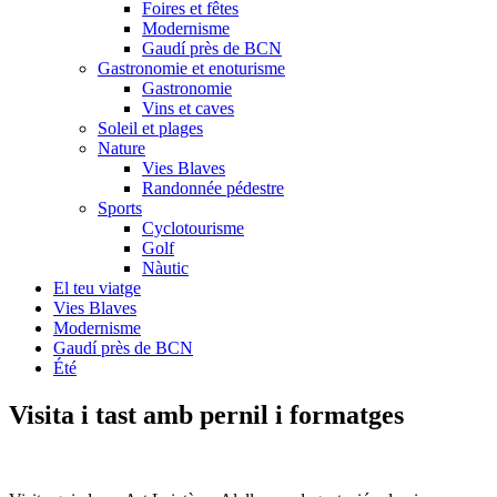
Foires et fêtes
Modernisme
Gaudí près de BCN
Gastronomie et enoturisme
Gastronomie
Vins et caves
Soleil et plages
Nature
Vies Blaves
Randonnée pédestre
Sports
Cyclotourisme
Golf
Nàutic
El teu viatge
Vies Blaves
Modernisme
Gaudí près de BCN
Été
Visita i tast
amb pernil i formatges