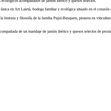
as ecológicos acompañados de jamón ibérico y quesos selectos.
 única en Art Laietà, bodega familiar y ecológica situado en el corazón
la historia y filosofía de la familia Pujol-Busquets, pionera en viticult
compañada de un maridaje de jamón ibérico y quesos selectos de proxim