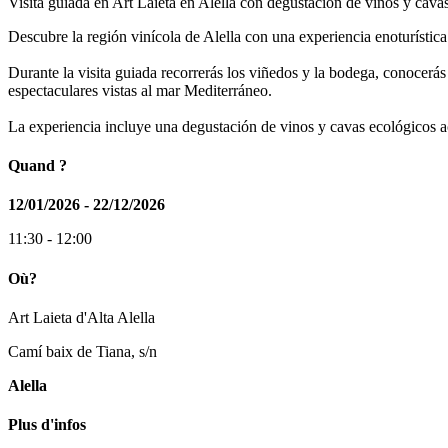
Visita guiada en Art Laietà en Alella con degustación de vinos y cav
Descubre la región vinícola de Alella con una experiencia enoturística
Durante la visita guiada recorrerás los viñedos y la bodega, conocerás 
espectaculares vistas al mar Mediterráneo.
La experiencia incluye una degustación de vinos y cavas ecológicos a
Quand ?
12/01/2026 - 22/12/2026
11:30 - 12:00
Où?
Art Laieta d'Alta Alella
Camí baix de Tiana, s/n
Alella
Plus d'infos