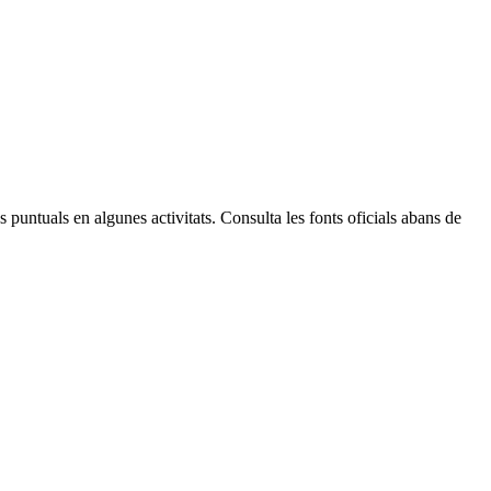
Leaflet
| © Diputació de Barcelona
 puntuals en algunes activitats. Consulta les fonts oficials abans de