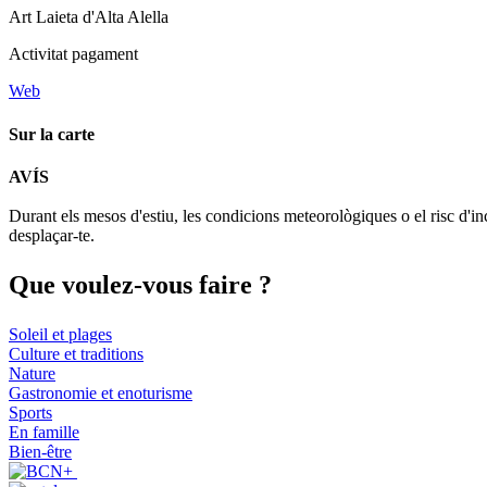
Art Laieta d'Alta Alella
Activitat pagament
Web
Sur la carte
AVÍS
+
Durant els mesos d'estiu, les condicions meteorològiques o el risc d'in
−
desplaçar-te.
Que voul
ez-vous faire ?
Soleil et plages
Culture et traditions
Nature
Gastronomie et enoturisme
Sports
En famille
Bien-être