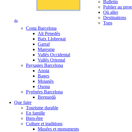
Bulletin
Publier au prog
Où aller
Destinations
de
Tops
Costa Barcelona
Alt Penedès
Baix Llobregat
Garraf
Maresme
Vallès Occidental
Vallès Oriental
Paysages Barcelona
Anoia
Bages
Moianès
Osona
Pyrénées Barcelona
Berguedà
Que faire
Tourisme durable
En famille
Bien-être
Culture et traditions
Musées et monuments