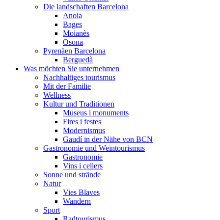
Die landschaften Barcelona
Anoia
Bages
Moianès
Osona
Pyrenäen Barcelona
Berguedà
Was möchten Sie unternehmen
Nachhaltiges tourismus
Mit der Familie
Wellness
Kultur und Traditionen
Museus i monuments
Fires i festes
Modernismus
Gaudí in der Nähe von BCN
Gastronomie und Weintourismus
Gastronomie
Vins i cellers
Sonne und strände
Natur
Vies Blaves
Wandern
Sport
Radtourismus