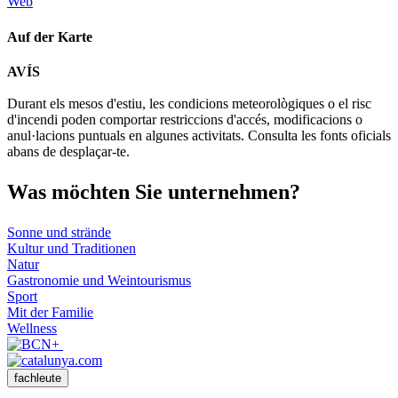
Web
Auf der Karte
Leaflet
| © Diputació de Barcelona
AVÍS
+
Durant els mesos d'estiu, les condicions meteorològiques o el risc
−
d'incendi poden comportar restriccions d'accés, modificacions o
anul·lacions puntuals en algunes activitats. Consulta les fonts oficials
abans de desplaçar-te.
Was möch
ten Sie unternehmen?
Sonne und strände
Kultur und Traditionen
Natur
Gastronomie und Weintourismus
Sport
Mit der Familie
Wellness
fachleute