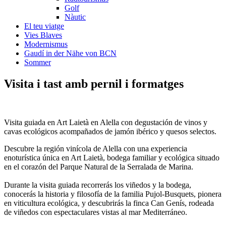
Golf
Nàutic
El teu viatge
Vies Blaves
Modernismus
Gaudí in der Nähe von BCN
Sommer
Visita i tast
amb pernil i formatges
Visita guiada en Art Laietà en Alella con degustación de vinos y
cavas ecológicos acompañados de jamón ibérico y quesos selectos.
Descubre la región vinícola de Alella con una experiencia
enoturística única en Art Laietà, bodega familiar y ecológica situado
en el corazón del Parque Natural de la Serralada de Marina.
Durante la visita guiada recorrerás los viñedos y la bodega,
conocerás la historia y filosofía de la familia Pujol-Busquets, pionera
en viticultura ecológica, y descubrirás la finca Can Genís, rodeada
de viñedos con espectaculares vistas al mar Mediterráneo.