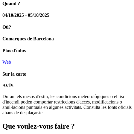
Quand ?
04/10/2025 - 05/10/2025
Où?
Comarques de Barcelona
Plus d'infos
Web
Sur la carte
Leaflet
| © Diputació de Barcelona
AVÍS
+
Durant els mesos d'estiu, les condicions meteorològiques o el risc
−
d'incendi poden comportar restriccions d'accés, modificacions o
anul·lacions puntuals en algunes activitats. Consulta les fonts oficials
abans de desplaçar-te.
Que voul
ez-vous faire ?