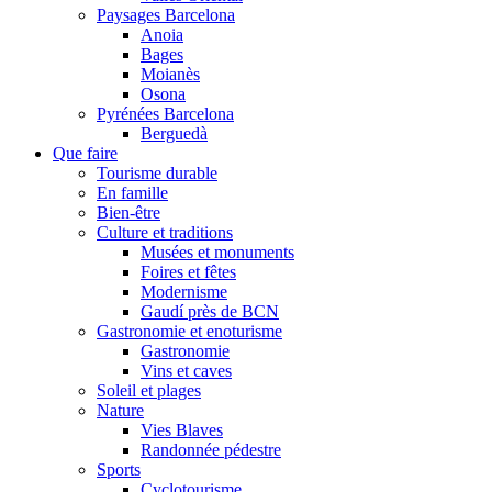
Paysages Barcelona
Anoia
Bages
Moianès
Osona
Pyrénées Barcelona
Berguedà
Que faire
Tourisme durable
En famille
Bien-être
Culture et traditions
Musées et monuments
Foires et fêtes
Modernisme
Gaudí près de BCN
Gastronomie et enoturisme
Gastronomie
Vins et caves
Soleil et plages
Nature
Vies Blaves
Randonnée pédestre
Sports
Cyclotourisme