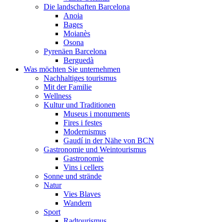
Die landschaften Barcelona
Anoia
Bages
Moianès
Osona
Pyrenäen Barcelona
Berguedà
Was möchten Sie unternehmen
Nachhaltiges tourismus
Mit der Familie
Wellness
Kultur und Traditionen
Museus i monuments
Fires i festes
Modernismus
Gaudí in der Nähe von BCN
Gastronomie und Weintourismus
Gastronomie
Vins i cellers
Sonne und strände
Natur
Vies Blaves
Wandern
Sport
Radtourismus