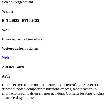
sich das Angebot an!
Wann?
04/10/2025 - 05/10/2025
Wo?
Comarques de Barcelona
Weitere Informationen
Web
Auf der Karte
Leaflet
| © Diputació de Barcelona
AVÍS
+
Durant els mesos d'estiu, les condicions meteorològiques o el risc
−
d'incendi poden comportar restriccions d'accés, modificacions o
anul·lacions puntuals en algunes activitats. Consulta les fonts oficials
abans de desplaçar-te.