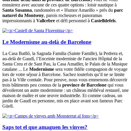
ennuierez avec aucune de ces quatre options : loisir nautique à
Santa Susanna
, randonnées et « Humor Amarillo » près du
parc
naturel du Montseny
, parois rocheuses et panoramas
impressionnants à
Vallcebre
et défi personnel à
Castelldefels
.
Le Modernisme au-delà de Barcelone
La Casa Batlló, la Sagrada Familia (Sainte Famille), la Pedrera et,
au-delà de Gaudí, l’Enceinte moderniste de l'ancien Hôpital de la
Santa Creu et de Sant Pau, la Casa Amatller, le Palais de la Musique
catalane ... Le
Modernisme
sera votre fidèle compagnon de voyage
lors de votre séjour à Barcelone. Sachez toutefois qu’il ne se limite
pas à la Ville comtale. Pour preuve, nous vous emmenons découvrir
trois bâtiments peu connus de la
province de Barcelone
qui vous
dévoileront un autre modernisme : un château médiéval restauré, une
maison de maître et une œuvre industrielle. Et comme cadeau, un
jardin de Gaudí en personne, mis en place avant son fameux Parc
Güell.
Saps tot el que amaguen les vinyes?