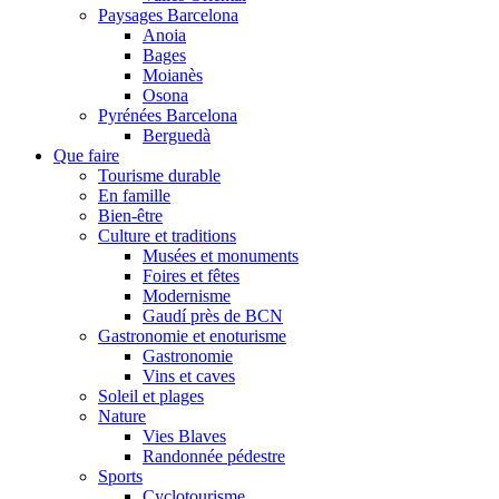
Paysages Barcelona
Anoia
Bages
Moianès
Osona
Pyrénées Barcelona
Berguedà
Que faire
Tourisme durable
En famille
Bien-être
Culture et traditions
Musées et monuments
Foires et fêtes
Modernisme
Gaudí près de BCN
Gastronomie et enoturisme
Gastronomie
Vins et caves
Soleil et plages
Nature
Vies Blaves
Randonnée pédestre
Sports
Cyclotourisme