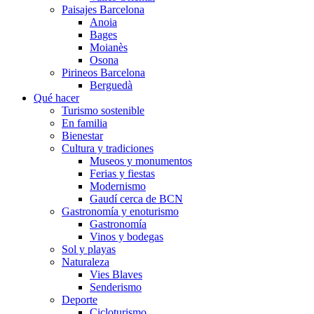
Paisajes Barcelona
Anoia
Bages
Moianès
Osona
Pirineos Barcelona
Berguedà
Qué hacer
Turismo sostenible
En familia
Bienestar
Cultura y tradiciones
Museos y monumentos
Ferias y fiestas
Modernismo
Gaudí cerca de BCN
Gastronomía y enoturismo
Gastronomía
Vinos y bodegas
Sol y playas
Naturaleza
Vies Blaves
Senderismo
Deporte
Cicloturismo