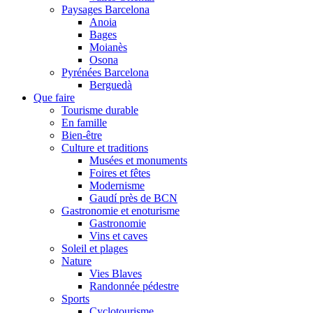
Paysages Barcelona
Anoia
Bages
Moianès
Osona
Pyrénées Barcelona
Berguedà
Que faire
Tourisme durable
En famille
Bien-être
Culture et traditions
Musées et monuments
Foires et fêtes
Modernisme
Gaudí près de BCN
Gastronomie et enoturisme
Gastronomie
Vins et caves
Soleil et plages
Nature
Vies Blaves
Randonnée pédestre
Sports
Cyclotourisme