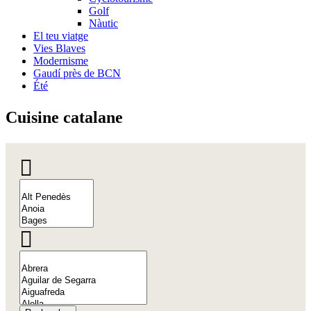
Golf
Nàutic
El teu viatge
Vies Blaves
Modernisme
Gaudí près de BCN
Été
Cuisine
catalane