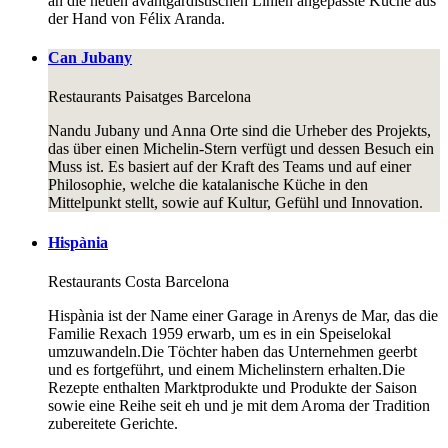
an die neuen avantgardistischen Linien angepasste Küche aus
der Hand von Félix Aranda.
Can Jubany
Restaurants
Paisatges Barcelona
Nandu Jubany und Anna Orte sind die Urheber des Projekts,
das über einen Michelin-Stern verfügt und dessen Besuch ein
Muss ist. Es basiert auf der Kraft des Teams und auf einer
Philosophie, welche die katalanische Küche in den
Mittelpunkt stellt, sowie auf Kultur, Gefühl und Innovation.
Hispània
Restaurants
Costa Barcelona
Hispània ist der Name einer Garage in Arenys de Mar, das die
Familie Rexach 1959 erwarb, um es in ein Speiselokal
umzuwandeln.Die Töchter haben das Unternehmen geerbt
und es fortgeführt, und einem Michelinstern erhalten.Die
Rezepte enthalten Marktprodukte und Produkte der Saison
sowie eine Reihe seit eh und je mit dem Aroma der Tradition
zubereitete Gerichte.