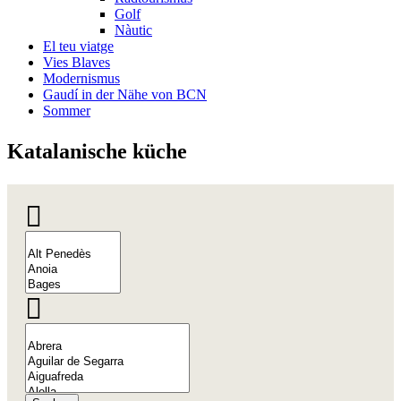
Golf
Nàutic
El teu viatge
Vies Blaves
Modernismus
Gaudí in der Nähe von BCN
Sommer
Katalani
sche küche