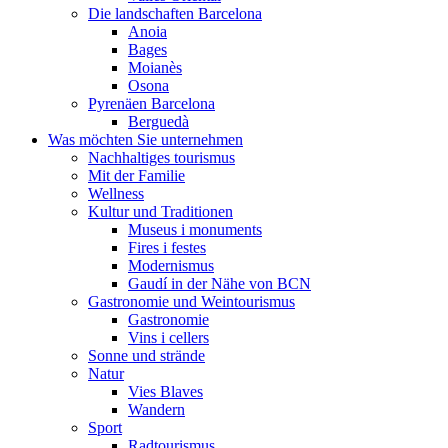
Die landschaften Barcelona
Anoia
Bages
Moianès
Osona
Pyrenäen Barcelona
Berguedà
Was möchten Sie unternehmen
Nachhaltiges tourismus
Mit der Familie
Wellness
Kultur und Traditionen
Museus i monuments
Fires i festes
Modernismus
Gaudí in der Nähe von BCN
Gastronomie und Weintourismus
Gastronomie
Vins i cellers
Sonne und strände
Natur
Vies Blaves
Wandern
Sport
Radtourismus