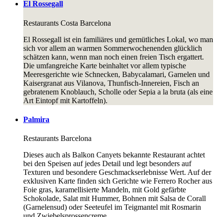
El Rossegall
Restaurants
Costa Barcelona
El Rossegall ist ein familiäres und gemütliches Lokal, wo man
sich vor allem an warmen Sommerwochenenden glücklich
schätzen kann, wenn man noch einen freien Tisch ergattert.
Die umfangreiche Karte beinhaltet vor allem typische
Meeresgerichte wie Schnecken, Babycalamari, Garnelen und
Kaisergranat aus Vilanova, Thunfisch-Innereien, Fisch an
gebratenem Knoblauch, Scholle oder Sepia a la bruta (als eine
Art Eintopf mit Kartoffeln).
Palmira
Restaurants
Barcelona
Dieses auch als Balkon Canyets bekannte Restaurant achtet
bei den Speisen auf jedes Detail und legt besonders auf
Texturen und besondere Geschmackserlebnisse Wert. Auf der
exklusiven Karte finden sich Gerichte wie Ferrero Rocher aus
Foie gras, karamellisierte Mandeln, mit Gold gefärbte
Schokolade, Salat mit Hummer, Bohnen mit Salsa de Corall
(Garnelensud) oder Seeteufel im Teigmantel mit Rosmarin
und Zwiebelsprossencreme.