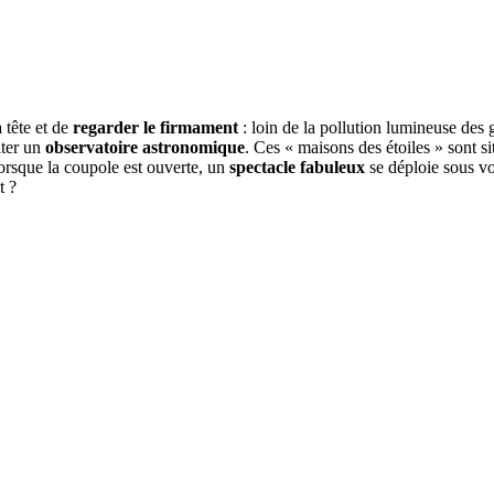
a tête et de
regarder le firmament
: loin de la pollution lumineuse des 
iter un
observatoire astronomique
. Ces « maisons des étoiles » sont s
lorsque la coupole est ouverte, un
spectacle fabuleux
se déploie sous vos
t ?