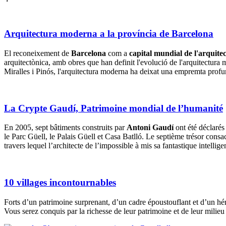
Arquitectura moderna a la província de Barcelona
El reconeixement de
Barcelona
com a
capital mundial de l'arquite
arquitectònica, amb obres que han definit l'evolució de l'arquitectura 
Miralles i Pinós, l'arquitectura moderna ha deixat una empremta profun
La Crypte Gaudí, Patrimoine mondial de l’humanité
En 2005, sept bâtiments construits par
Antoni Gaudí
ont été déclaré
le Parc Güell, le Palais Güell et Casa Batlló. Le septième trésor cons
travers lequel l’architecte de l’impossible à mis sa fantastique intelli
10 villages incontournables
Forts d’un patrimoine surprenant, d’un cadre époustouflant et d’un h
Vous serez conquis par la richesse de leur patrimoine et de leur milie