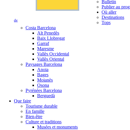
Bulletin
Publier au prog
Où aller
Destinations
de
Tops
Costa Barcelona
Alt Penedès
Baix Llobregat
Garraf
Maresme
Vallès Occidental
Vallès Oriental
Paysages Barcelona
Anoia
Bages
Moianès
Osona
Pyrénées Barcelona
Berguedà
Que faire
Tourisme durable
En famille
Bien-être
Culture et traditions
Musées et monuments