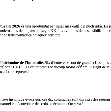
ctura
el
2026
és una oportunitat per mirar més enllà del nucli urbà. La 
moderna des de mitjans del segle XX fins avui: des de la sensibilitat medi
da i transformadora en aquest territori.
s
Patrimoine de l’humanité
. Six d’entre eux sont de grands classiques 
acré par l’UNESCO est toutefois beaucoup moins célèbre. Il s’agit de la
gence à rude épreuve.
éritage historique évocateur, ces dix communes sont dix sites des régi
u naturel et découvrirez des coins méconnus. On y va ?