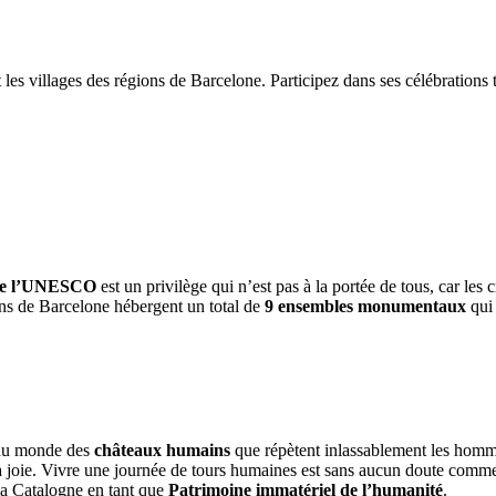
 les villages des régions de Barcelone. Participez dans ses célébrations 
 de l’UNESCO
est un privilège qui n’est pas à la portée de tous, car les
ions de Barcelone hébergent un total de
9 ensembles monumentaux
qui 
 du monde des
châteaux humains
que répètent inlassablement les homme
et la joie. Vivre une journée de tours humaines est sans aucun doute com
 la Catalogne en tant que
Patrimoine immatériel de l’humanité
.