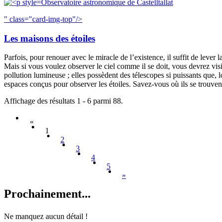
Observatoire astronomique de Castelltallat
" class="card-img-top"/>
Les maisons des étoiles
Parfois, pour renouer avec le miracle de l’existence, il suffit de lever l
Mais si vous voulez observer le ciel comme il se doit, vous devrez vis
pollution lumineuse ; elles possèdent des télescopes si puissants que, 
espaces conçus pour observer les étoiles. Savez-vous où ils se trouven
Affichage des résultats 1 - 6 parmi 88.
«
1
2
3
4
5
»
Prochain
ement...
Ne manquez aucun détail !