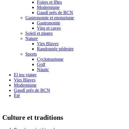
Foires et fêtes
Modernisme
Gaudí près de BCN
Gastronomie et enoturisme
Gastronomie
Vins et caves
Soleil et plages
Nature
Vies Blaves
Randonnée pédestre
Sports
Cyclotourisme
Golf
Nàutic
El teu viatge
Vies Blaves
Modernisme
Gaudí près de BCN
Été
Culture et traditions