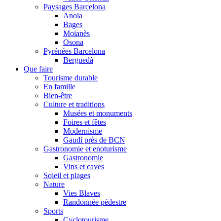
Paysages Barcelona
Anoia
Bages
Moianès
Osona
Pyrénées Barcelona
Berguedà
Que faire
Tourisme durable
En famille
Bien-être
Culture et traditions
Musées et monuments
Foires et fêtes
Modernisme
Gaudí près de BCN
Gastronomie et enoturisme
Gastronomie
Vins et caves
Soleil et plages
Nature
Vies Blaves
Randonnée pédestre
Sports
Cyclotourisme