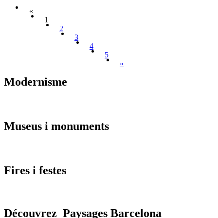
«
1
2
3
4
5
»
Modernis
me
Museus i
monuments
Fires i
festes
Découvrez
Paysages Barcelona