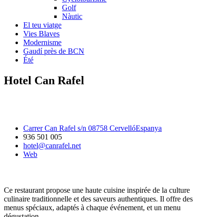
Golf
Nàutic
El teu viatge
Vies Blaves
Modernisme
Gaudí près de BCN
Été
Hotel Can Rafel
Carrer Can Rafel s/n 08758 CervellóEspanya
936 501 005
hotel@canrafel.net
Web
Ce restaurant propose une haute cuisine inspirée de la culture
culinaire traditionnelle et des saveurs authentiques. Il offre des
menus spéciaux, adaptés à chaque événement, et un menu
dégustation.