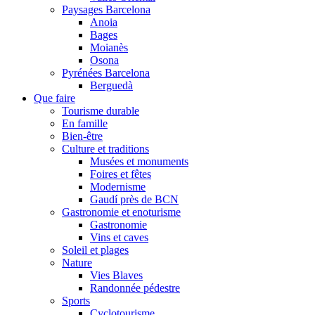
Paysages Barcelona
Anoia
Bages
Moianès
Osona
Pyrénées Barcelona
Berguedà
Que faire
Tourisme durable
En famille
Bien-être
Culture et traditions
Musées et monuments
Foires et fêtes
Modernisme
Gaudí près de BCN
Gastronomie et enoturisme
Gastronomie
Vins et caves
Soleil et plages
Nature
Vies Blaves
Randonnée pédestre
Sports
Cyclotourisme