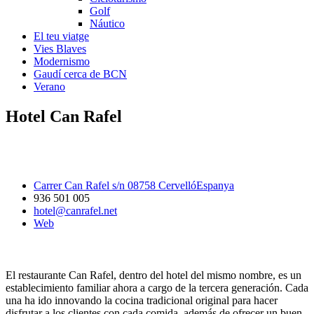
Golf
Náutico
El teu viatge
Vies Blaves
Modernismo
Gaudí cerca de BCN
Verano
Hotel Can Rafel
Carrer Can Rafel s/n 08758 CervellóEspanya
936 501 005
hotel@canrafel.net
Web
El restaurante Can Rafel, dentro del hotel del mismo nombre, es un
establecimiento familiar ahora a cargo de la tercera generación. Cada
una ha ido innovando la cocina tradicional original para hacer
disfrutar a los clientes con cada comida, además de ofrecer un buen