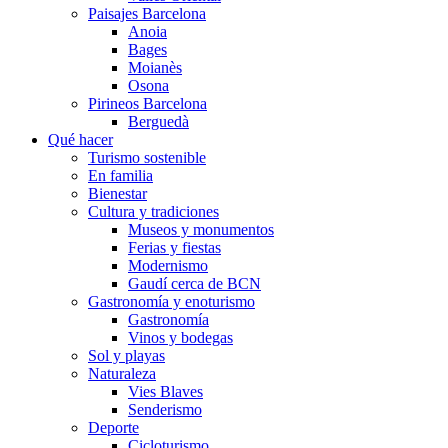
Paisajes Barcelona
Anoia
Bages
Moianès
Osona
Pirineos Barcelona
Berguedà
Qué hacer
Turismo sostenible
En familia
Bienestar
Cultura y tradiciones
Museos y monumentos
Ferias y fiestas
Modernismo
Gaudí cerca de BCN
Gastronomía y enoturismo
Gastronomía
Vinos y bodegas
Sol y playas
Naturaleza
Vies Blaves
Senderismo
Deporte
Cicloturismo