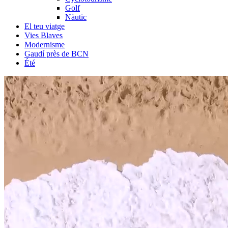
Golf
Nàutic
El teu viatge
Vies Blaves
Modernisme
Gaudí près de BCN
Été