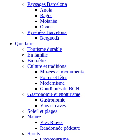
Paysages Barcelona
Anoia
Bages
Moianès
Osona
Pyrénées Barcelona
Berguedà
Que faire
Tourisme durable
En famille
Bien-être
Culture et traditions
Musées et monuments
Foires et fêtes
Modernisme
Gaudí près de BCN
Gastronomie et enoturisme
Gastronomie
Vins et caves
Soleil et plages
Nature
Vies Blaves
Randonnée pédestre
Sports
Cyclotourisme