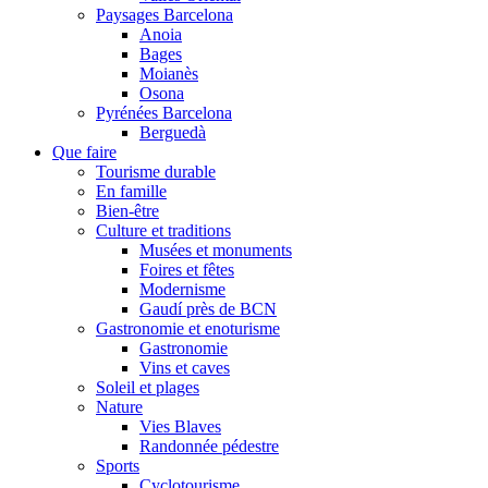
Paysages Barcelona
Anoia
Bages
Moianès
Osona
Pyrénées Barcelona
Berguedà
Que faire
Tourisme durable
En famille
Bien-être
Culture et traditions
Musées et monuments
Foires et fêtes
Modernisme
Gaudí près de BCN
Gastronomie et enoturisme
Gastronomie
Vins et caves
Soleil et plages
Nature
Vies Blaves
Randonnée pédestre
Sports
Cyclotourisme