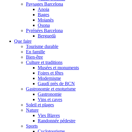
Paysages Barcelona
Anoia
Bages
Moianès
Osona
Pyrénées Barcelona
Berguedà
Que faire
Tourisme durable
En famille
Bien-être
Culture et traditions
Musées et monuments
Foires et fêtes
Modernisme
Gaudí près de BCN
Gastronomie et enoturisme
Gastronomie
Vins et caves
Soleil et plages
Nature
Vies Blaves
Randonnée pédestre
Sports
Cyclotourisme