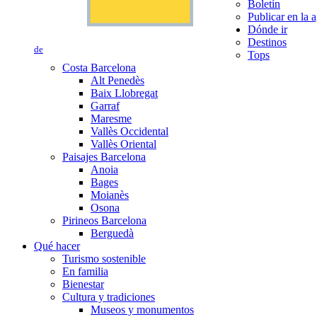
Boletín
Publicar en la 
Dónde ir
Destinos
de
Tops
Costa Barcelona
Alt Penedès
Baix Llobregat
Garraf
Maresme
Vallès Occidental
Vallès Oriental
Paisajes Barcelona
Anoia
Bages
Moianès
Osona
Pirineos Barcelona
Berguedà
Qué hacer
Turismo sostenible
En familia
Bienestar
Cultura y tradiciones
Museos y monumentos