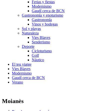
Ferias y fiestas
Modernismo
Gaudí cerca de BCN
Gastronomía y enoturismo
Gastronomía
Vinos y bodegas
Sol y playas
Naturaleza
Vies Blaves
Senderismo
Deporte
Cicloturismo
Golf
Náutico
El teu viatge
Vies Blaves
Modernismo
Gaudí cerca de BCN
Verano
Moianès