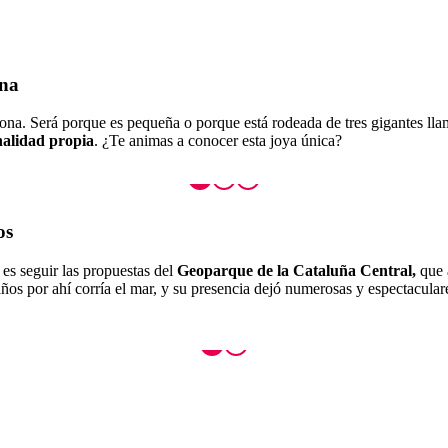
ona
na. Será porque es pequeña o porque está rodeada de tres gigantes llama
nalidad propia
. ¿Te animas a conocer esta joya única?
os
es seguir las propuestas del
Geoparque de la Cataluña Central,
que 
 años por ahí corría el mar, y su presencia dejó numerosas y espectacula