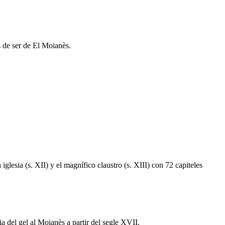
s de ser de El Moianès.
glesia (s. XII) y el magnífico claustro (s. XIII) con 72 capiteles
ia del gel al Moianès a partir del segle XVII.