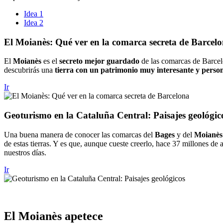
Idea 1
Idea 2
El Moian
ès: Qué ver en la comarca secreta de Barcel
El
Moianès
es el
secreto mejor guardado
de las comarcas de Barcelo
descubrirás una
tierra con un patrimonio muy interesante y perso
Ir
Geoturis
mo en la Cataluña Central: Paisajes geológic
Una buena manera de conocer las comarcas del
Bages
y del
Moianès
de estas tierras. Y es que, aunque cueste creerlo, hace 37 millones de
nuestros días.
Ir
El Moian
ès apetece