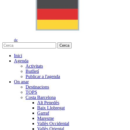
de
Cerca
Inici
Agenda
Activitats
Butlletí
Publicar a l'agenda
On anar
Destinacions
TOPS
Costa Barcelona
Alt Penedès
Baix Llobregat
Garraf
Maresme
Vallès Occidental
Vallès Oriental