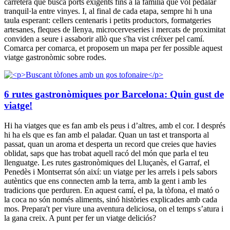
carretera que busca ports exigents fins a la família que vol pedalar
tranquil·la entre vinyes. I, al final de cada etapa, sempre hi h una
taula esperant: cellers centenaris i petits productors, formatgeries
artesanes, fleques de llenya, microcerveseries i mercats de proximitat
conviden a seure i assaborir allò que s'ha vist créixer pel camí.
Comarca per comarca, et proposem un mapa per fer possible aquest
viatge gastronòmic sobre rodes.
6 rutes gastronòmiques por Barcelona: Quin gust de
viatge!
Hi ha viatges que es fan amb els peus i d’altres, amb el cor. I després
hi ha els que es fan amb el paladar. Quan un tast et transporta al
passat, quan un aroma et desperta un record que creies que havies
oblidat, saps que has trobat aquell racó del món que parla el teu
llenguatge. Les rutes gastronòmiques del Lluçanès, el Garraf, el
Penedès i Montserrat són així: un viatge per les arrels i pels sabors
autèntics que ens connecten amb la terra, amb la gent i amb les
tradicions que perduren. En aquest camí, el pa, la tòfona, el mató o
la coca no són només aliments, sinó històries explicades amb cada
mos. Prepara't per viure una aventura deliciosa, on el temps s’atura i
la gana creix. A punt per fer un viatge deliciós?