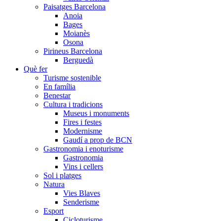
Paisatges Barcelona
Anoia
Bages
Moianès
Osona
Pirineus Barcelona
Berguedà
Què fer
Turisme sostenible
En família
Benestar
Cultura i tradicions
Museus i monuments
Fires i festes
Modernisme
Gaudí a prop de BCN
Gastronomia i enoturisme
Gastronomia
Vins i cellers
Sol i platges
Natura
Vies Blaves
Senderisme
Esport
Cicloturisme