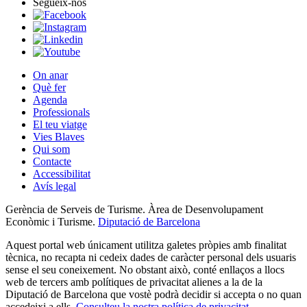
Segueix-nos
On anar
Què fer
Agenda
Professionals
El teu viatge
Vies Blaves
Qui som
Contacte
Accessibilitat
Avís legal
Gerència de Serveis de Turisme. Àrea de Desenvolupament
Econòmic i Turisme.
Diputació de Barcelona
Aquest portal web únicament utilitza galetes pròpies amb finalitat
tècnica, no recapta ni cedeix dades de caràcter personal dels usuaris
sense el seu coneixement. No obstant això, conté enllaços a llocs
web de tercers amb polítiques de privacitat alienes a la de la
Diputació de Barcelona que vostè podrà decidir si accepta o no quan
accedeixi a ells.
Consulteu la nostra política de privacitat