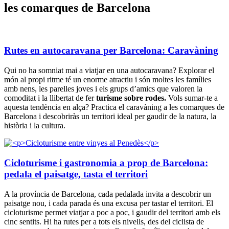
les comarques de Barcelona
Rutes en autocaravana per Barcelona: Caravàning
Qui no ha somniat mai a viatjar en una autocaravana? Explorar el
món al propi ritme té un enorme atractiu i són moltes les famílies
amb nens, les parelles joves i els grups d’amics que valoren la
comoditat i la llibertat de fer
turisme sobre rodes.
Vols sumar-te a
aquesta tendència en alça? Practica el caravàning a les comarques de
Barcelona i descobriràs un territori ideal per gaudir de la natura, la
història i la cultura.
Cicloturisme i gastronomia a prop de Barcelona:
pedala el paisatge, tasta el territori
A la província de Barcelona, cada pedalada invita a descobrir un
paisatge nou, i cada parada és una excusa per tastar el territori. El
cicloturisme permet viatjar a poc a poc, i gaudir del territori amb els
cinc sentits. Hi ha rutes per a tots els nivells, des del ciclista de