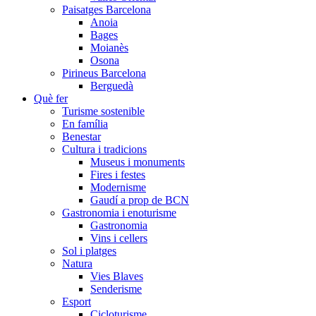
Paisatges Barcelona
Anoia
Bages
Moianès
Osona
Pirineus Barcelona
Berguedà
Què fer
Turisme sostenible
En família
Benestar
Cultura i tradicions
Museus i monuments
Fires i festes
Modernisme
Gaudí a prop de BCN
Gastronomia i enoturisme
Gastronomia
Vins i cellers
Sol i platges
Natura
Vies Blaves
Senderisme
Esport
Cicloturisme