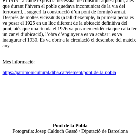
El 1913 l’alcalde exposà la necessitat de construir aquest pont, atès
que durant l’hivern el poble quedava incomunicat de la via del
ferrocarril, i suggerí la construcció d’un pont de formigó armat.
Després de moltes vicissituds (a tall d’exemple, la primera pedra es
va posar el 1925 en un lloc diferent de la ubicació definitiva del
pont, atès que una riuada el 1926 va posar en evidència que calia fer
un canvi d’ubicació), l’obra d’enginyeria es va acabar i es va
inaugurar el 1930. Es va obrir a la circulació el desembre del mateix
any.
Més informació:
https://patrimonicultural.diba.cat/element/pont-de-la-pobla
Pont de la Pobla
Fotografia: Josep Calduch Gassó / Diputació de Barcelona