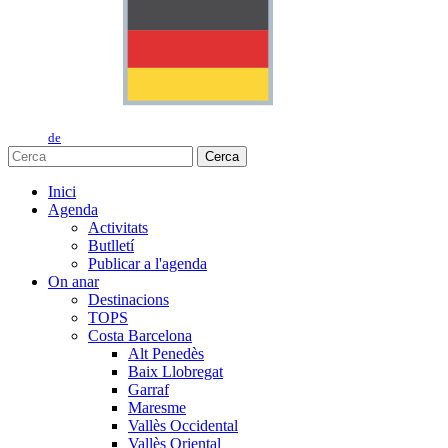
de
Cerca
Inici
Agenda
Activitats
Butlletí
Publicar a l'agenda
On anar
Destinacions
TOPS
Costa Barcelona
Alt Penedès
Baix Llobregat
Garraf
Maresme
Vallès Occidental
Vallès Oriental