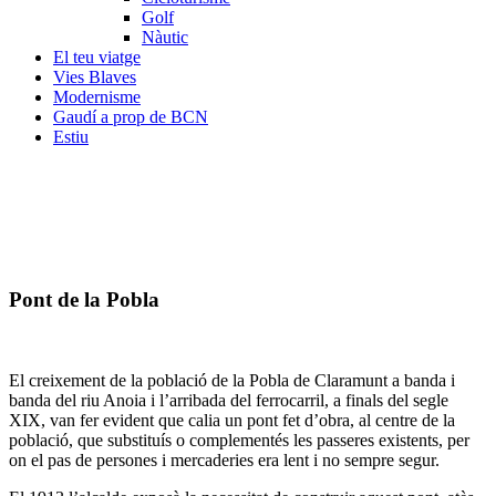
Golf
Nàutic
El teu viatge
Vies Blaves
Modernisme
Gaudí a prop de BCN
Estiu
Pont de la Pobla
El creixement de la població de la Pobla de Claramunt a banda i
banda del riu Anoia i l’arribada del ferrocarril, a finals del segle
XIX, van fer evident que calia un pont fet d’obra, al centre de la
població, que substituís o complementés les passeres existents, per
on el pas de persones i mercaderies era lent i no sempre segur.