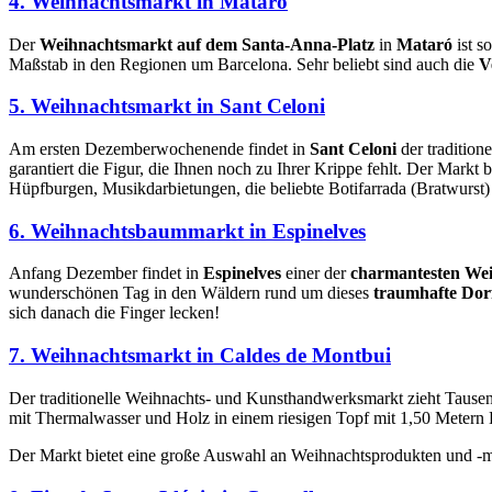
4. Weihnachtsmarkt in Mataró
Der
Weihnachtsmarkt auf dem Santa-Anna-Platz
in
Mataró
ist s
Maßstab in den Regionen um Barcelona. Sehr beliebt sind auch die
V
5. Weihnachtsmarkt in Sant Celoni
Am ersten Dezemberwochenende findet in
Sant Celoni
der tradition
garantiert die Figur, die Ihnen noch zu Ihrer Krippe fehlt. Der Markt 
Hüpfburgen, Musikdarbietungen, die beliebte Botifarrada (Bratwurst)
6. Weihnachtsbaummarkt in Espinelves
Anfang Dezember findet in
Espinelves
einer der
charmantesten We
wunderschönen Tag in den Wäldern rund um dieses
traumhafte Dor
sich danach die Finger lecken!
7. Weihnachtsmarkt in Caldes de Montbui
Der traditionelle Weihnachts- und Kunsthandwerksmarkt zieht Tause
mit Thermalwasser und Holz in einem riesigen Topf mit 1,50 Meter
Der Markt bietet eine große Auswahl an Weihnachtsprodukten und -mo