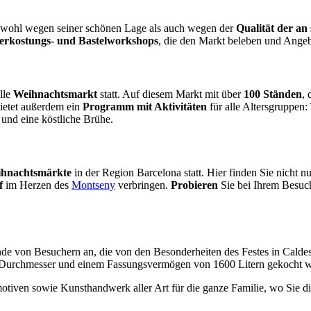
owohl wegen seiner schönen Lage als auch wegen der
Qualität der an
erkostungs- und Bastelworkshops
, die den Markt beleben und Angeb
elle
Weihnachtsmarkt
statt. Auf diesem Markt mit über
100 Ständen
, 
bietet außerdem ein
Programm mit Aktivitäten
für alle Altersgruppen:
 und eine köstliche Brühe.
ihnachtsmärkte
in der Region Barcelona statt. Hier finden Sie nicht n
f
im Herzen des
Montseny
verbringen.
Probieren
Sie bei Ihrem Besuc
nde von Besuchern an, die von den Besonderheiten des Festes in Cald
n Durchmesser und einem Fassungsvermögen von 1600 Litern gekocht w
tiven sowie Kunsthandwerk aller Art für die ganze Familie, wo Sie d