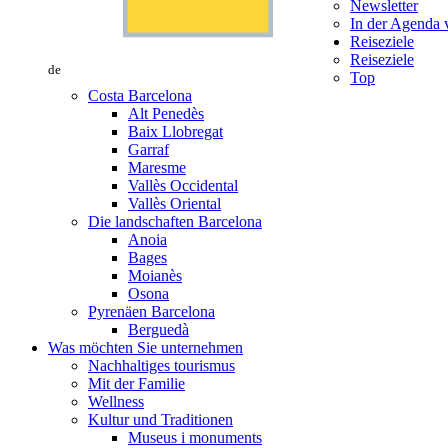
Newsletter
In der Agenda v
Reiseziele
Reiseziele
de
Top
Costa Barcelona
Alt Penedès
Baix Llobregat
Garraf
Maresme
Vallès Occidental
Vallès Oriental
Die landschaften Barcelona
Anoia
Bages
Moianès
Osona
Pyrenäen Barcelona
Berguedà
Was möchten Sie unternehmen
Nachhaltiges tourismus
Mit der Familie
Wellness
Kultur und Traditionen
Museus i monuments