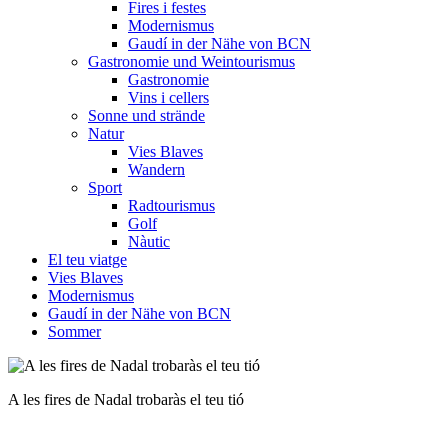
Fires i festes
Modernismus
Gaudí in der Nähe von BCN
Gastronomie und Weintourismus
Gastronomie
Vins i cellers
Sonne und strände
Natur
Vies Blaves
Wandern
Sport
Radtourismus
Golf
Nàutic
El teu viatge
Vies Blaves
Modernismus
Gaudí in der Nähe von BCN
Sommer
Mercat de Nadal de Caldes de Montbui