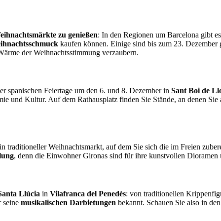
eihnachtsmärkte zu genießen
: In den Regionen um Barcelona gibt es
eihnachtsschmuck
kaufen können. Einige sind bis zum 23. Dezember ge
r Wärme der Weihnachtsstimmung verzaubern.
er spanischen Feiertage um den 6. und 8. Dezember in
Sant Boi de Ll
 und Kultur. Auf dem Rathausplatz finden Sie Stände, an denen Sie all
ein traditioneller Weihnachtsmarkt, auf dem Sie sich die im Freien zuber
lung
, denn die Einwohner Gironas sind für ihre kunstvollen Dioramen
Santa Llúcia
in
Vilafranca del Penedès
: von traditionellen Krippenf
r seine
musikalischen Darbietungen
bekannt. Schauen Sie also in den