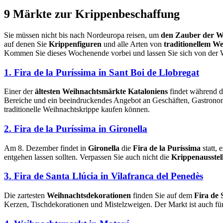
9 Märkte z
ur Krippenbeschaffung
Sie müssen nicht bis nach Nordeuropa reisen, um
den Zauber der W
auf denen Sie
Krippenfiguren
und alle Arten von
traditionellem W
Kommen Sie dieses Wochenende vorbei und lassen Sie sich von de
1. Fira de la Puríssima in Sant Boi de Llobregat
Einer der
ältesten Weihnachtsmärkte Kataloniens
findet während d
Bereiche und ein beeindruckendes Angebot an Geschäften, Gastronomie
traditionelle Weihnachtskrippe kaufen können.
2. Fira de la Puríssima in Gironella
Am 8. Dezember findet in
Gironella
die
Fira de la Puríssima
statt, 
entgehen lassen sollten. Verpassen Sie auch nicht die
Krippenausstel
3. Fira de Santa Llúcia in Vilafranca del Penedès
Die zartesten
Weihnachtsdekorationen
finden Sie auf dem
Fira de 
Kerzen, Tischdekorationen und Mistelzweigen. Der Markt ist auch fü