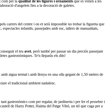
t com per la
qualitat de les figures i ornaments
que es venen a les
aboració d'angelets fins a la decoració de galetes.
pels carrers del centre i on et serà impossible no trobar la figureta que
ic, espectacles infantils, passejades amb ruc, tallers de manualitats,
conseguir el teu
avet
, però també per passar un dia preciós passejant
detes gastronòmiques. Te'n lleparàs els dits!
inat amb aigua termal i amb llenya en una olla gegant de 1,50 metres de
viure el tradicional ambient nadalenc.
nt gastronòmics com per regalar, de jardineria i per fer el pessebre i
 castell de Harry Potter, Haima del Patge Vibó, un tió que caga per a