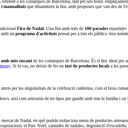
n referent a les comarques de Barcelona, tant pel seu bonic emplaçamen
s i manualitats
que dinamitzen la fira, amb propostes que van des de l'el
radicional
Fira de Nadal
. Una fira amb més de
100 parades
repartides 
ta amb un
programa d'activitats
pensat per a tots els públics: tren turíst
l amb més encant
de les comarques de Barcelona. És el lloc ideal per a
tseny
. Si hi vas, no deixis de fer un
tast de productes locals
a les para
s atrets per les singularitats de la celebració calderina, com el brou cu
encs, així com artesania de tot tipus per gaudir amb tota la família i on 
mercat de Nadal, en què podràs trobar tota mena de productes artesans ta
 exposicions: el Parc Noël, cantades de nadales, degustació d'escudella,