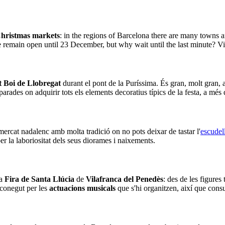
Christmas markets
: in the regions of Barcelona there are many towns a
 remain open until 23 December, but why wait until the last minute? Vis
t Boi de Llobregat
durant el pont de la Puríssima. És gran, molt gran, 
parades on adquirir tots els elements decoratius típics de la festa, a més
mercat nadalenc amb molta tradició on no pots deixar de tastar l'
escudel
er la laboriositat dels seus diorames i naixements.
la
Fira de Santa Llúcia
de
Vilafranca del Penedès
: des de les figures
 conegut per les
actuacions musicals
que s'hi organitzen, així que consu