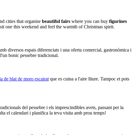
nd cities that organise
beautiful fairs
where you can buy
figurines
it one this weekend and feel the warmth of Christmas spirit.
amb diversos espais diferenciats i una oferta comercial, gastronòmica i
 d'un bonic pessebre tradicional.
la de blat de moro escairat
que es cuina a l'aire lliure. Tampoc et pots
 tradicionals del pessebre i els imprescindibles avets, passant per la
lta el calendari i planifica la teva visita amb prou temps!