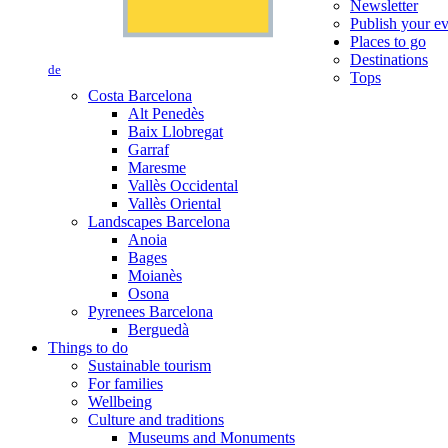
Newsletter
Publish your e
Places to go
Destinations
de
Tops
Costa Barcelona
Alt Penedès
Baix Llobregat
Garraf
Maresme
Vallès Occidental
Vallès Oriental
Landscapes Barcelona
Anoia
Bages
Moianès
Osona
Pyrenees Barcelona
Berguedà
Things to do
Sustainable tourism
For families
Wellbeing
Culture and traditions
Museums and Monuments