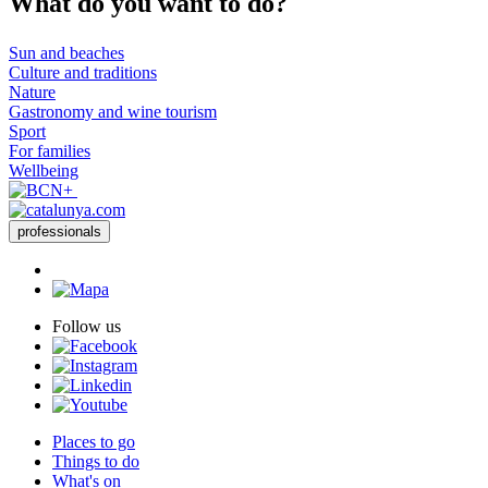
What do
you want to do?
Sun and beaches
Culture and traditions
Nature
Gastronomy and wine tourism
Sport
For families
Wellbeing
professionals
Follow us
Places to go
Things to do
What's on