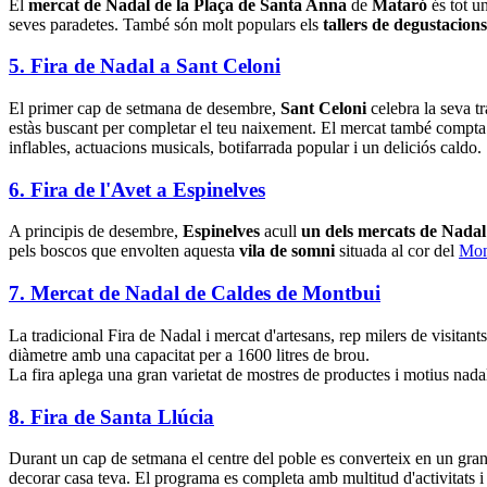
El
mercat de Nadal de la Plaça de Santa Anna
de
Mataró
és tot u
seves paradetes. També són molt populars els
tallers de degustacion
5. Fira de Nadal a Sant Celoni
El primer cap de setmana de desembre,
Sant Celoni
celebra la seva t
estàs buscant per completar el teu naixement. El mercat també comp
inflables, actuacions musicals, botifarrada popular i un deliciós caldo.
6. Fira de l'Avet a Espinelves
A principis de desembre,
Espinelves
acull
un dels mercats de Nada
pels boscos que envolten aquesta
vila de somni
situada al cor del
Mon
7. Mercat de Nadal de Caldes de Montbui
La tradicional Fira de Nadal i mercat d'artesans, rep milers de visitant
diàmetre amb una capacitat per a 1600 litres de brou.
La fira aplega una gran varietat de mostres de productes i motius nadal
8. Fira de Santa Llúcia
Durant un cap de setmana el centre del poble es converteix en un gran 
decorar casa teva. El programa es completa amb multitud d'activitats i