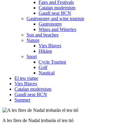
Fairs and Festivals
Catalan modernism
Gaudí near BCN
Gastronomy and wine tourism
Gastronomy
Wines and Wineries
Sun and beaches
Nature
Vies Blaves
Hiking
Sport
Cycle Touring
Golf
Nautical
El teu viatge
Vies Blaves
Catalan modernism
Gaudí near BCN
Summer