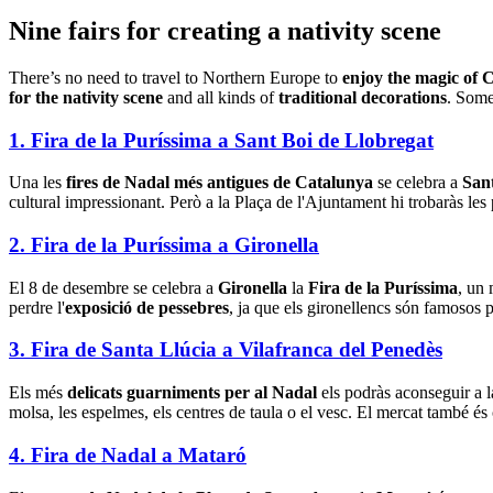
Nine fairs fo
r creating a nativity scene
There’s no need to travel to Northern Europe to
enjoy the magic of 
for the nativity scene
and all kinds of
traditional decorations
. Some
1. Fira de la Puríssima a Sant Boi de Llobregat
Una les
fires de Nadal més antigues de Catalunya
se celebra a
San
cultural impressionant. Però a la Plaça de l'Ajuntament hi trobaràs les 
2. Fira de la Puríssima a Gironella
El 8 de desembre se celebra a
Gironella
la
Fira de la Puríssima
, un 
perdre l'
exposició de pessebres
, ja que els gironellencs són famosos p
3. Fira de Santa Llúcia a Vilafranca del Penedès
Els més
delicats guarniments per al Nadal
els podràs aconseguir a 
molsa, les espelmes, els centres de taula o el vesc. El mercat també és
4. Fira de Nadal a Mataró