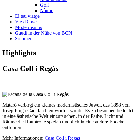
Golf
Nàutic
El teu viatge
Vies Blaves
Modernismus
Gaudí in der Nähe von BCN
Sommer
Highligh
ts
Casa C
oll i Regàs
Mataró verbirgt ein kleines modernistisches Juwel, das 1898 von
Josep Puig i Cadafalch entworfen wurde. Es zu besuchen bedeutet,
in eine ästhetische Welt einzutauchen, in der Farbe, Licht und
Räume die Hauptrolle spielen und dich in eine andere Epoche
entführen.
Mehr Informationen:
Casa Coll i Regàs