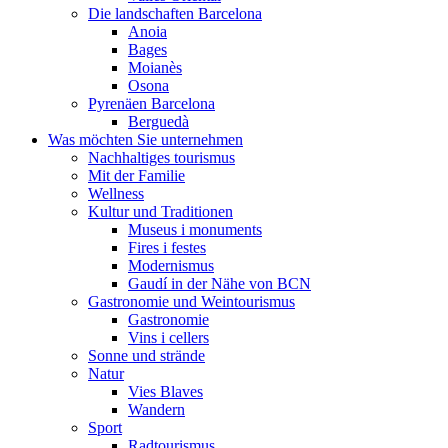
Die landschaften Barcelona
Anoia
Bages
Moianès
Osona
Pyrenäen Barcelona
Berguedà
Was möchten Sie unternehmen
Nachhaltiges tourismus
Mit der Familie
Wellness
Kultur und Traditionen
Museus i monuments
Fires i festes
Modernismus
Gaudí in der Nähe von BCN
Gastronomie und Weintourismus
Gastronomie
Vins i cellers
Sonne und strände
Natur
Vies Blaves
Wandern
Sport
Radtourismus