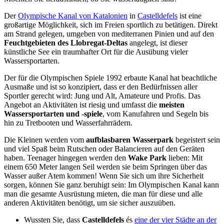
Der
Olympische Kanal von Katalonien
in
Castelldefels
ist eine
großartige Möglichkeit, sich im Freien sportlich zu betätigen. Direkt
am Strand gelegen, umgeben von mediterranen Pinien und auf den
Feuchtgebieten des Llobregat-Deltas
angelegt, ist dieser
künstliche See ein traumhafter Ort für die Ausübung vieler
Wassersportarten.
Der für die Olympischen Spiele 1992 erbaute Kanal hat beachtliche
Ausmaße und ist so konzipiert, dass er den Bedürfnissen aller
Sportler gerecht wird: Jung und Alt, Amateure und Profis. Das
Angebot an Aktivitäten ist riesig und umfasst die
meisten
Wassersportarten und -spiele
, vom Kanufahren und Segeln bis
hin zu Tretbooten und Wasserfahrrädern.
Die Kleinen werden vom
aufblasbaren Wasserpark
begeistert sein
und viel Spaß beim Rutschen oder Balancieren auf den Geräten
haben. Teenager hingegen werden den
Wake Park
lieben: Mit
einem 650 Meter langen Seil werden sie beim Springen über das
Wasser außer Atem kommen! Wenn Sie sich um ihre Sicherheit
sorgen, können Sie ganz beruhigt sein: Im Olympischen Kanal kann
man die gesamte Ausrüstung mieten, die man für diese und alle
anderen Aktivitäten benötigt, um sie sicher auszuüben.
Wussten Sie, dass
Castelldefels
és
eine der vier Städte an der