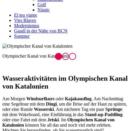
Golf
Nàutic
El teu viatge
Vies Blaves
Modernismus
Gaudí in der Nähe von BCN
Sommer
Olympischer Kanal von Katalonien
E
Wasseraktivitäten
im Olympischen Kanal
von Katalonien
Am Morgen
Windsurfkurs
oder
Kajakausflug
. Am Nachmittag
eine Segeltour mit dem
Dingi
, um die Brise auf der Haut zu spüren,
oder eine Runde
Wasserski
. Am nächsten Tag ein paar
Sprünge
mit dem Wakeboard, eine Einführung in das
Stand-up-Paddling
oder eine Fahrt mit dem
Jetski
. Im
Olympischen Kanal von
Katalonien
können Sie all das und noch viel mehr erleben.
Möchten Sie herausfinden, ob Sie wassertauglich sind?