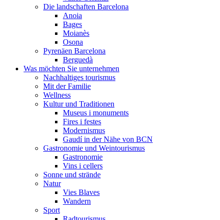
Die landschaften Barcelona
Anoia
Bages
Moianès
Osona
Pyrenäen Barcelona
Berguedà
Was möchten Sie unternehmen
Nachhaltiges tourismus
Mit der Familie
Wellness
Kultur und Traditionen
Museus i monuments
Fires i festes
Modernismus
Gaudí in der Nähe von BCN
Gastronomie und Weintourismus
Gastronomie
Vins i cellers
Sonne und strände
Natur
Vies Blaves
Wandern
Sport
Radtourismus