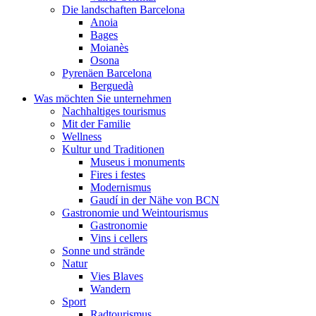
Die landschaften Barcelona
Anoia
Bages
Moianès
Osona
Pyrenäen Barcelona
Berguedà
Was möchten Sie unternehmen
Nachhaltiges tourismus
Mit der Familie
Wellness
Kultur und Traditionen
Museus i monuments
Fires i festes
Modernismus
Gaudí in der Nähe von BCN
Gastronomie und Weintourismus
Gastronomie
Vins i cellers
Sonne und strände
Natur
Vies Blaves
Wandern
Sport
Radtourismus