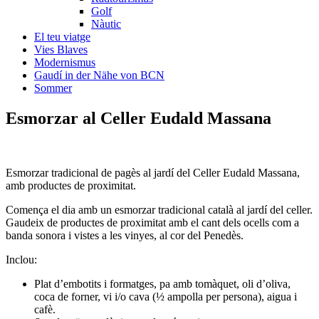
Golf
Nàutic
El teu viatge
Vies Blaves
Modernismus
Gaudí in der Nähe von BCN
Sommer
Esmorzar al
Celler Eudald Massana
Esmorzar tradicional de pagès al jardí del Celler Eudald Massana,
amb productes de proximitat.
Comença el dia amb un esmorzar tradicional català al jardí del celler.
Gaudeix de productes de proximitat amb el cant dels ocells com a
banda sonora i vistes a les vinyes, al cor del Penedès.
Inclou:
Plat d’embotits i formatges, pa amb tomàquet, oli d’oliva,
coca de forner, vi i/o cava (½ ampolla per persona), aigua i
cafè.