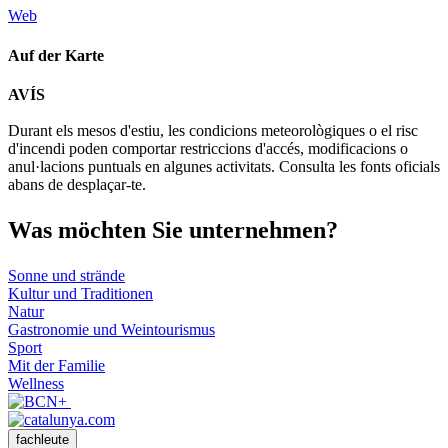
Web
Auf der Karte
Leaflet
| © Diputació de Barcelona
AVÍS
+
Durant els mesos d'estiu, les condicions meteorològiques o el risc
−
d'incendi poden comportar restriccions d'accés, modificacions o
anul·lacions puntuals en algunes activitats. Consulta les fonts oficials
abans de desplaçar-te.
Was möch
ten Sie unternehmen?
Sonne und strände
Kultur und Traditionen
Natur
Gastronomie und Weintourismus
Sport
Mit der Familie
Wellness
fachleute