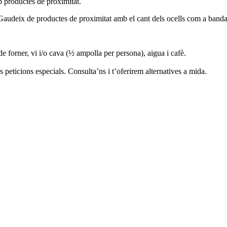
b productes de proximitat.
 Gaudeix de productes de proximitat amb el cant dels ocells com a banda s
e forner, vi i/o cava (½ ampolla per persona), aigua i cafè.
s peticions especials. Consulta’ns i t’oferirem alternatives a mida.