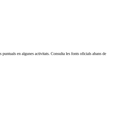
Leaflet
| © Diputació de Barcelona
 puntuals en algunes activitats. Consulta les fonts oficials abans de