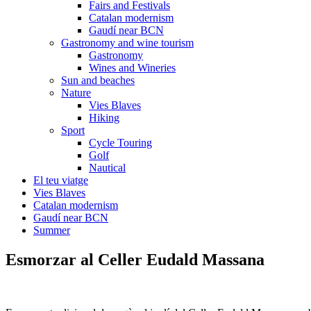
Fairs and Festivals
Catalan modernism
Gaudí near BCN
Gastronomy and wine tourism
Gastronomy
Wines and Wineries
Sun and beaches
Nature
Vies Blaves
Hiking
Sport
Cycle Touring
Golf
Nautical
El teu viatge
Vies Blaves
Catalan modernism
Gaudí near BCN
Summer
Esmorzar al
Celler Eudald Massana