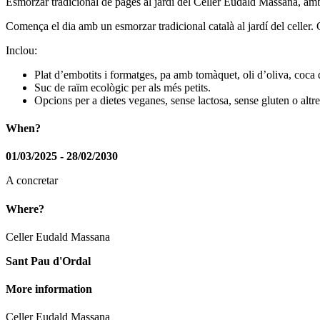
Esmorzar tradicional de pagès al jardí del Celler Eudald Massana, am
Comença el dia amb un esmorzar tradicional català al jardí del celler.
Inclou:
Plat d’embotits i formatges, pa amb tomàquet, oli d’oliva, coca d
Suc de raïm ecològic per als més petits.
Opcions per a dietes veganes, sense lactosa, sense gluten o altre
When?
01/03/2025 - 28/02/2030
A concretar
Where?
Celler Eudald Massana
Sant Pau d'Ordal
More information
Celler Eudald Massana