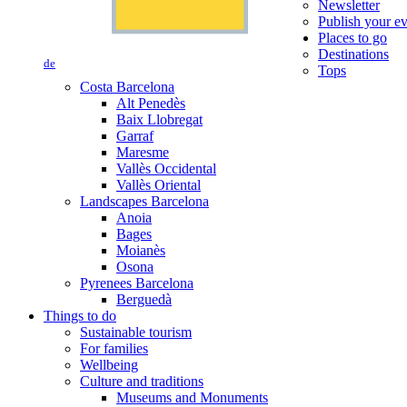
Newsletter
Publish your e
Places to go
Destinations
de
Tops
Costa Barcelona
Alt Penedès
Baix Llobregat
Garraf
Maresme
Vallès Occidental
Vallès Oriental
Landscapes Barcelona
Anoia
Bages
Moianès
Osona
Pyrenees Barcelona
Berguedà
Things to do
Sustainable tourism
For families
Wellbeing
Culture and traditions
Museums and Monuments