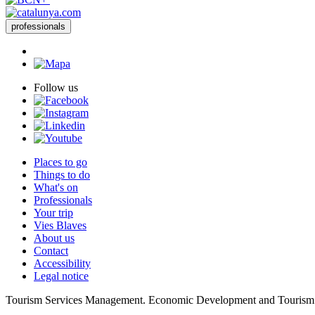
professionals
Follow us
Places to go
Things to do
What's on
Professionals
Your trip
Vies Blaves
About us
Contact
Accessibility
Legal notice
Tourism Services Management. Economic Development and Tourism