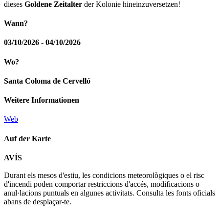
dieses
Goldene Zeitalter
der Kolonie hineinzuversetzen!
Wann?
03/10/2026 - 04/10/2026
Wo?
Santa Coloma de Cervelló
Weitere Informationen
Web
Auf der Karte
Leaflet
| © Diputació de Barcelona
AVÍS
+
Durant els mesos d'estiu, les condicions meteorològiques o el risc
−
d'incendi poden comportar restriccions d'accés, modificacions o
anul·lacions puntuals en algunes activitats. Consulta les fonts oficials
abans de desplaçar-te.