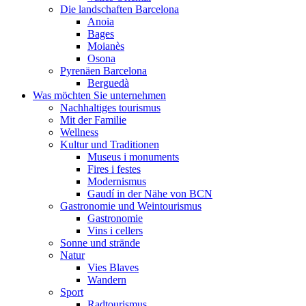
Die landschaften Barcelona
Anoia
Bages
Moianès
Osona
Pyrenäen Barcelona
Berguedà
Was möchten Sie unternehmen
Nachhaltiges tourismus
Mit der Familie
Wellness
Kultur und Traditionen
Museus i monuments
Fires i festes
Modernismus
Gaudí in der Nähe von BCN
Gastronomie und Weintourismus
Gastronomie
Vins i cellers
Sonne und strände
Natur
Vies Blaves
Wandern
Sport
Radtourismus