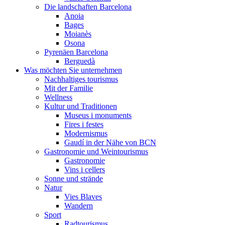
Die landschaften Barcelona
Anoia
Bages
Moianès
Osona
Pyrenäen Barcelona
Berguedà
Was möchten Sie unternehmen
Nachhaltiges tourismus
Mit der Familie
Wellness
Kultur und Traditionen
Museus i monuments
Fires i festes
Modernismus
Gaudí in der Nähe von BCN
Gastronomie und Weintourismus
Gastronomie
Vins i cellers
Sonne und strände
Natur
Vies Blaves
Wandern
Sport
Radtourismus