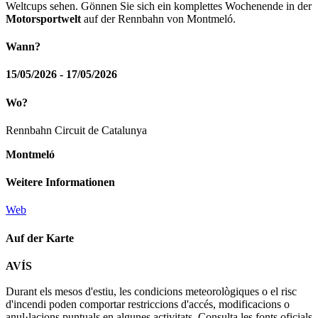
Weltcups sehen. Gönnen Sie sich ein komplettes Wochenende in der
Motorsportwelt
auf der Rennbahn von Montmeló.
Wann?
15/05/2026 - 17/05/2026
Wo?
Rennbahn Circuit de Catalunya
Montmeló
Weitere Informationen
Web
Auf der Karte
Leaflet
| © Diputació de Barcelona
AVÍS
+
Durant els mesos d'estiu, les condicions meteorològiques o el risc
−
d'incendi poden comportar restriccions d'accés, modificacions o
anul·lacions puntuals en algunes activitats. Consulta les fonts oficials