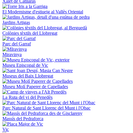
Xalet de Catllaràs
El Modernisme d'estiueig al Vallès Oriental
Jardins Artigas
Colònies tèxtils del Llobregat
Parc del Garraf
Miravinya
Museu Episcopal de Vic
Museus del Baix Llobregat
Museu Molí Paperer de Capellades
La Ruta del vi del Penedès
Parc Natural de Sant Llorenç del Munt i l'Obac
Massís del Pedraforca
Vic