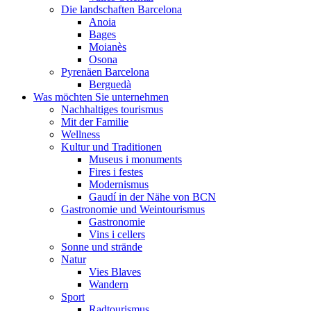
Die landschaften Barcelona
Anoia
Bages
Moianès
Osona
Pyrenäen Barcelona
Berguedà
Was möchten Sie unternehmen
Nachhaltiges tourismus
Mit der Familie
Wellness
Kultur und Traditionen
Museus i monuments
Fires i festes
Modernismus
Gaudí in der Nähe von BCN
Gastronomie und Weintourismus
Gastronomie
Vins i cellers
Sonne und strände
Natur
Vies Blaves
Wandern
Sport
Radtourismus