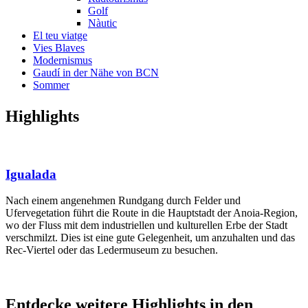
Golf
Nàutic
El teu viatge
Vies Blaves
Modernismus
Gaudí in der Nähe von BCN
Sommer
Highligh
ts
Igualada
Nach einem angenehmen Rundgang durch Felder und
Ufervegetation führt die Route in die Hauptstadt der Anoia-Region,
wo der Fluss mit dem industriellen und kulturellen Erbe der Stadt
verschmilzt. Dies ist eine gute Gelegenheit, um anzuhalten und das
Rec-Viertel oder das Ledermuseum zu besuchen.
Entdecke
weitere Highlights in den