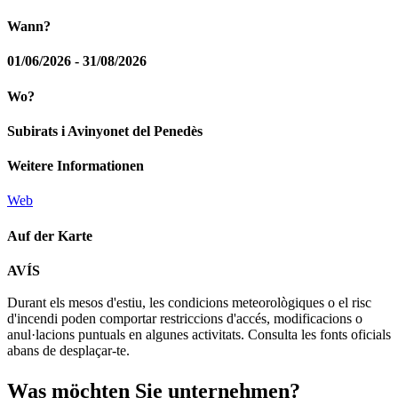
Wann?
01/06/2026 - 31/08/2026
Wo?
Subirats i Avinyonet del Penedès
Weitere Informationen
Web
Auf der Karte
Leaflet
| © Diputació de Barcelona
AVÍS
+
Durant els mesos d'estiu, les condicions meteorològiques o el risc
−
d'incendi poden comportar restriccions d'accés, modificacions o
anul·lacions puntuals en algunes activitats. Consulta les fonts oficials
abans de desplaçar-te.
Was möch
ten Sie unternehmen?