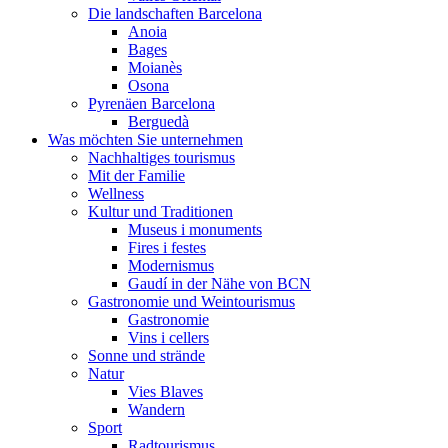
Die landschaften Barcelona
Anoia
Bages
Moianès
Osona
Pyrenäen Barcelona
Berguedà
Was möchten Sie unternehmen
Nachhaltiges tourismus
Mit der Familie
Wellness
Kultur und Traditionen
Museus i monuments
Fires i festes
Modernismus
Gaudí in der Nähe von BCN
Gastronomie und Weintourismus
Gastronomie
Vins i cellers
Sonne und strände
Natur
Vies Blaves
Wandern
Sport
Radtourismus