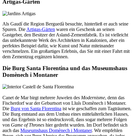
Artigas-Gärten
Als Gaudí die Region Berguedà besuchte, hinterließ er auch seine
Spuren. Die ​​​​​​
Artigas-Gärten
waren ein Geschenk an seinen
Gastgeber, den Besitzer der Asland-Zementfabrik. Es ist vielleicht
das unbekannteste Werk des Architekten in Katalonien, aber ein
perfektes Beispiel dafür, wie Kunst und Natur miteinander
verschmelzen. Ein großartiges Erlebnis, das Sie mit einer Fahrt mit
dem Zementzug ergänzen können.
Die Burg Santa Florentina und das Museumshaus
Domènech i Montaner
Canet de Mar birgt mehrere Juwelen des
Modernisme
, denn das
Fischerdorf war der Geburtsort von Lluís Domènech i Montaner.
Die
Burg von Santa Florentina
ist wie geschaffen zum Tagträumen.
Die Burg entstand aus dem Umbau eines mittelalterlichen Hauses,
und das Ergebnis ist so eindrucksvoll, dass sogar mehrere Folgen
von
Game of Thrones
hier gedreht wurden. Im Dorf befindet sich
auch das
Museumshaus Domènech i Montaner
. Wir empfehlen
Ihnen, sich vor Ihrer Abreise das Programm anzusehen, da jedes