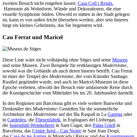
zweiten Besuch nicht entgehen lassen:
Casa Coll i Regàs.
Harmonie als Wohnform. Wände und Dekorationen, die eine
visuelle Symphonie bilden. Obwohl es mitten in der Stadt gelegen
ist, kann es von außen leicht übersehen werden, aber sein Inneres
birgt ein kleines Geheimnis, das Sie begeistern wird.
Cau Ferrat und Maricel
Diese Liste wäre nicht vollständig ohne Sitges und seine
Museen
und seine Museen. Zwei Beispiele für erstklassigen
Modernisme
,
sowohl was die Gebäude als auch deren Inneres betrifft. Cau Ferrat
ist einer der Tempel des
Modernisme
, der vom Künstler Santiago
Rusiñol gegründet wurde, und auch im Maricel-Museum ist diese
Epoche vertreten, obwohl der Besuch eine umfassende Reise durch
die Kunstgeschichte vom Mittelalter bis ins 20. Jahrhundert darstellt.
In den Regionen um Barcelona gibt es viele weitere Bauwerke und
Denkmäler des
Modernisme
: Genießen Sie die sommerliche
Architektur des
Modernisme
auf der Illa Raspall in La​​​​​​​
Garriga
oder
in
Cardedeu
, die
Fliesenfabrik
in Esplugues del Llobregat,
die
Jugendstil-Weinkellerei
in Sant Cugat, den
Palau Güell
in
Barcelona, das
Centre Jujol – Can Negre
in Sant Joan Despí,
das
Casa de les Aigües
in Montcada i Reixac und das
Kunstmuseum