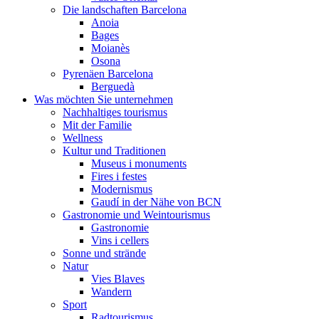
Die landschaften Barcelona
Anoia
Bages
Moianès
Osona
Pyrenäen Barcelona
Berguedà
Was möchten Sie unternehmen
Nachhaltiges tourismus
Mit der Familie
Wellness
Kultur und Traditionen
Museus i monuments
Fires i festes
Modernismus
Gaudí in der Nähe von BCN
Gastronomie und Weintourismus
Gastronomie
Vins i cellers
Sonne und strände
Natur
Vies Blaves
Wandern
Sport
Radtourismus