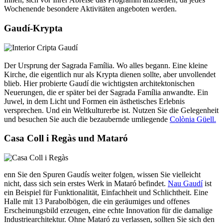
Wochenende besondere Aktivitäten angeboten werden.
Gaudí-Krypta
Der Ursprung der Sagrada Família. Wo alles begann. Eine kleine
Kirche, die eigentlich nur als Krypta dienen sollte, aber unvollendet
blieb. Hier probierte Gaudí die wichtigsten architektonischen
Neuerungen, die er später bei der Sagrada Família anwandte. Ein
Juwel, in dem Licht und Formen ein ästhetisches Erlebnis
versprechen. Und ein Weltkulturerbe ist. Nutzen Sie die Gelegenheit
und besuchen Sie auch die bezaubernde umliegende
Colònia Güell.
Casa Coll i Regàs und Mataró
enn Sie den Spuren Gaudís weiter folgen, wissen Sie vielleicht
nicht, dass sich sein erstes Werk in Mataró befindet.
Nau Gaudí
ist
ein Beispiel für Funktionalität, Einfachheit und Schlichtheit. Eine
Halle mit 13 Parabolbögen, die ein geräumiges und offenes
Erscheinungsbild erzeugen, eine echte Innovation für die damalige
Industriearchitektur. Ohne Mataró zu verlassen, sollten Sie sich den