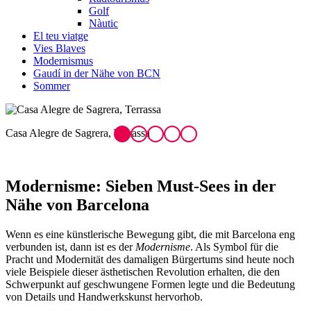
Golf
Nàutic
El teu viatge
Vies Blaves
Modernismus
Gaudí in der Nähe von BCN
Sommer
Burg Santa Florentina, Canet de Mar
M
Modernisme: Sieben
Must-Sees in der
Nähe von Barcelona
Wenn es eine künstlerische Bewegung gibt, die mit Barcelona eng
verbunden ist, dann ist es der
Modernisme
. Als Symbol für die
Pracht und Modernität des damaligen Bürgertums sind heute noch
viele Beispiele dieser ästhetischen Revolution erhalten, die den
Schwerpunkt auf geschwungene Formen legte und die Bedeutung
von Details und Handwerkskunst hervorhob.