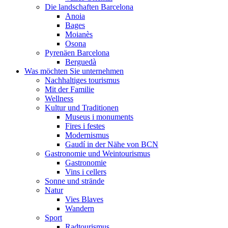
Die landschaften Barcelona
Anoia
Bages
Moianès
Osona
Pyrenäen Barcelona
Berguedà
Was möchten Sie unternehmen
Nachhaltiges tourismus
Mit der Familie
Wellness
Kultur und Traditionen
Museus i monuments
Fires i festes
Modernismus
Gaudí in der Nähe von BCN
Gastronomie und Weintourismus
Gastronomie
Vins i cellers
Sonne und strände
Natur
Vies Blaves
Wandern
Sport
Radtourismus