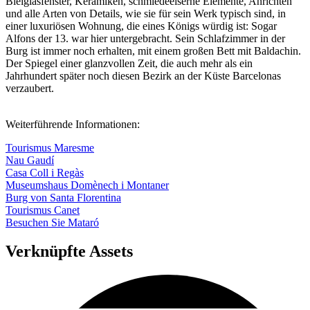
Bleiglasfenster, Keramiken, schmiedeeiserne Elemente, Anrichten
und alle Arten von Details, wie sie für sein Werk typisch sind, in
einer luxuriösen Wohnung, die eines Königs würdig ist: Sogar
Alfons der 13. war hier untergebracht. Sein Schlafzimmer in der
Burg ist immer noch erhalten, mit einem großen Bett mit Baldachin.
Der Spiegel einer glanzvollen Zeit, die auch mehr als ein
Jahrhundert später noch diesen Bezirk an der Küste Barcelonas
verzaubert.
Weiterführende Informationen:
Tourismus Maresme
Nau Gaudí
Casa Coll i Regàs
Museumshaus Domènech i Montaner
Burg von Santa Florentina
Tourismus Canet
Besuchen Sie Mataró
Verknüpfte Assets