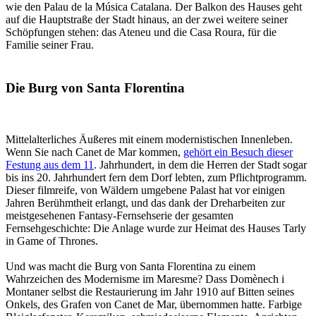
wie den Palau de la Música Catalana. Der Balkon des Hauses geht
auf die Hauptstraße der Stadt hinaus, an der zwei weitere seiner
Schöpfungen stehen: das Ateneu und die Casa Roura, für die
Familie seiner Frau.
Die Burg von Santa Florentina
Mittelalterliches Äußeres mit einem modernistischen Innenleben.
Wenn Sie nach Canet de Mar kommen,
gehört ein Besuch dieser
Festung aus dem 11
. Jahrhundert, in dem die Herren der Stadt sogar
bis ins 20. Jahrhundert fern dem Dorf lebten, zum Pflichtprogramm.
Dieser filmreife, von Wäldern umgebene Palast hat vor einigen
Jahren Berühmtheit erlangt, und das dank der Dreharbeiten zur
meistgesehenen Fantasy-Fernsehserie der gesamten
Fernsehgeschichte: Die Anlage wurde zur Heimat des Hauses Tarly
in Game of Thrones.
Und was macht die Burg von Santa Florentina zu einem
Wahrzeichen des Modernisme im Maresme? Dass Domènech i
Montaner selbst die Restaurierung im Jahr 1910 auf Bitten seines
Onkels, des Grafen von Canet de Mar, übernommen hatte. Farbige