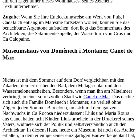
auf den Eigentümer dieses Wohnhauses, seines Zeichens
Textilunternehmer.
Zugabe
: Wenn Sie Ihre Entdeckungsreise am Werk von Puig i
Cadafalch entlang im Maresme fortsetzen wollen, können Sie das
benachbarte Argentona aufsuchen, dort liegt das Sommerhaus des
Architekten, die Sakramentskapelle, der Wasserturm von Cros und
Ca Calopaine.
Museumshaus von Domènech i Montaner, Canet de
Mar.
Nichts ist mit dem Sommer auf dem Dorf vergleichbar, mit den
Zikaden, dem erfrischenden Bad, dem Mittagsschlaf und den
Wassermelonenscheiben. Besonders, wenn man ihn am Mittelmeer
verbringt, in einer so reizvollen Stadt wie
Canet de Mar
. Das dachte
sich auch die Familie Domènech i Montaner, sie verließ ohne
Zögern jeden Sommer Barcelona, um sich mit dem ganzen
Nachwuchs in Ca Rocosa niederzulassen: Lluís und Maria Roura
aus Canet hatten acht Kinder. Lluis arbeitete in der Druckerei seines
Vaters, widmete sich der Politik und selbstverständlich auch der
Architektur. In diesem Haus, heute ein Museum, ist noch das Atelier
erhalten, in dem er einige seiner einzigartigen Bauwerke geplant hat,