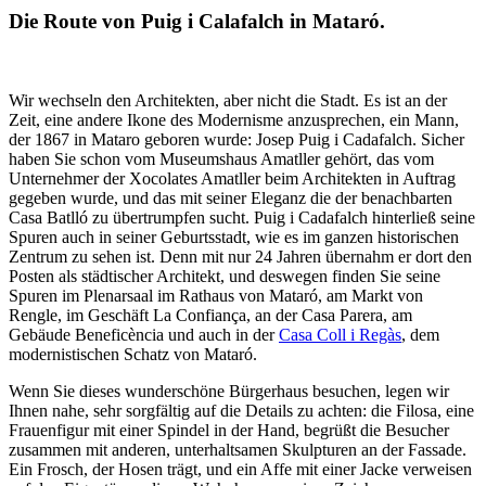
Die Route von Puig i Calafalch in Mataró.
Wir wechseln den Architekten, aber nicht die Stadt. Es ist an der
Zeit, eine andere Ikone des Modernisme anzusprechen, ein Mann,
der 1867 in Mataro geboren wurde: Josep Puig i Cadafalch. Sicher
haben Sie schon vom Museumshaus Amatller gehört, das vom
Unternehmer der Xocolates Amatller beim Architekten in Auftrag
gegeben wurde, und das mit seiner Eleganz die der benachbarten
Casa Batlló zu übertrumpfen sucht. Puig i Cadafalch hinterließ seine
Spuren auch in seiner Geburtsstadt, wie es im ganzen historischen
Zentrum zu sehen ist. Denn mit nur 24 Jahren übernahm er dort den
Posten als städtischer Architekt, und deswegen finden Sie seine
Spuren im Plenarsaal im Rathaus von Mataró, am Markt von
Rengle, im Geschäft La Confiança, an der Casa Parera, am
Gebäude Beneficència und auch in der
Casa Coll i Regàs
, dem
modernistischen Schatz von Mataró.
Wenn Sie dieses wunderschöne Bürgerhaus besuchen, legen wir
Ihnen nahe, sehr sorgfältig auf die Details zu achten: die Filosa, eine
Frauenfigur mit einer Spindel in der Hand, begrüßt die Besucher
zusammen mit anderen, unterhaltsamen Skulpturen an der Fassade.
Ein Frosch, der Hosen trägt, und ein Affe mit einer Jacke verweisen