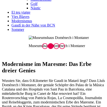
Golf
Nàutic
El teu viatge
Vies Blaves
Modernismus
Gaudí in der Nähe von BCN
Sommer
Museumshaus Domènech i Montaner
S
Modernisme im M
aresme: Das Erbe
dreier Genies
Wussten Sie, dass 0-Kilometer für Gaudi in Mataró liegt? Dass Lluís
Domènech i Montaner, der geniale Schöpfer des Palau de la Música
Catalana und des Hospitals von Sant Pau in Barcelona, eine
mittelalterliche Burg in Canet de Mar renoviert hat? Ein
Routenvorschlag von Patricia Rojas, La Cosmopolilla, Journalistin
und Reisebloggerin, zum modernistischen Erbe des Maresme. Ein
Bezirk an der Küste Barcelonas, der für seine Strände berühmt ist,