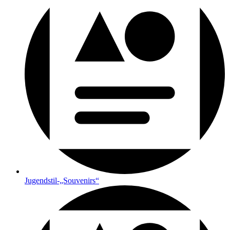
Jugendstil-„Souvenirs“