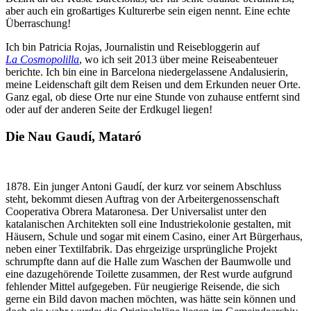
aber auch ein großartiges Kulturerbe sein eigen nennt. Eine echte
Überraschung!
Ich bin Patricia Rojas, Journalistin und Reisebloggerin auf
La Cosmopolilla
, wo ich seit 2013 über meine Reiseabenteuer
berichte. Ich bin eine in Barcelona niedergelassene Andalusierin,
meine Leidenschaft gilt dem Reisen und dem Erkunden neuer Orte.
Ganz egal, ob diese Orte nur eine Stunde von zuhause entfernt sind
oder auf der anderen Seite der Erdkugel liegen!
Die Nau Gaudí, Mataró
1878. Ein junger Antoni Gaudí, der kurz vor seinem Abschluss
steht, bekommt diesen Auftrag von der Arbeitergenossenschaft
Cooperativa Obrera Mataronesa. Der Universalist unter den
katalanischen Architekten soll eine Industriekolonie gestalten, mit
Häusern, Schule und sogar mit einem Casino, einer Art Bürgerhaus,
neben einer Textilfabrik. Das ehrgeizige ursprüngliche Projekt
schrumpfte dann auf die Halle zum Waschen der Baumwolle und
eine dazugehörende Toilette zusammen, der Rest wurde aufgrund
fehlender Mittel aufgegeben. Für neugierige Reisende, die sich
gerne ein Bild davon machen möchten, was hätte sein können und