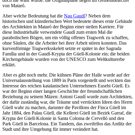
doch nie wahr wurde: die Originalpläne liegen im Gemeindearchiv
von Mataró.
Aber welche Bedeutung hat die
Nau Gaudí
? Neben dem
historischen und künstlerischen Wert bedeutete dieses erste Gebäude
des Architekten in Mataró der Beginn einer steilen Karriere. Für
diese Industriehalle verwendete Gaudí zum ersten Mal die
parabolischen Bögen, um ein völlig offenes Tragwerk zu schaffen,
ohne Säulen, die die Arbeiter bei ihrer Arbeit stören konnten. Das
kurvenförmige Tragwerksskelett setzte er später in der Sagrada
Família und in der Gaudí-Krypta der Güell-Kolonie ein; die beiden
Kirchengebäude wurden von der UNESCO zum Weltkulturerbe
erklärt.
Aber es gibt noch mehr. Die kühnen Pläne der Halle wurde auf der
Universalausstellung von 1889 in Paris vorgestellt und weckten das
Interesse des reichen katalanischen Unternehmers Eusebi Güell. Es
war der Beginn einer langen Geschichte der freundschaftlichen
Beziehung zu seinem Mäzen: Antoni Gaudí wurde zum Architekten,
der dafür zuständig war, die Träume und verrückten Ideen des Herrn
Güell wahr zu machen, darunter die Pavillons der Finca Güell im
Jahr 1884, den Palau Güell, die Kellerei Güell im Bezirk Garraf, die
Krypta der Güell-Kolonie in Santa Coloma de Cervelló und den
Park Güell in Barcelona. Ein Tandem, das zweifellos das Antlitz der
Stadt und ihre Umgebung für immer verändert hat.