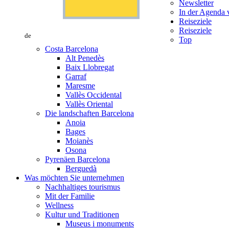
Newsletter
In der Agenda v
Reiseziele
Reiseziele
de
Top
Costa Barcelona
Alt Penedès
Baix Llobregat
Garraf
Maresme
Vallès Occidental
Vallès Oriental
Die landschaften Barcelona
Anoia
Bages
Moianès
Osona
Pyrenäen Barcelona
Berguedà
Was möchten Sie unternehmen
Nachhaltiges tourismus
Mit der Familie
Wellness
Kultur und Traditionen
Museus i monuments