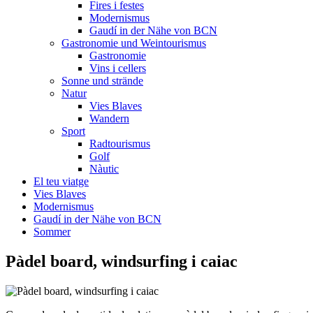
Fires i festes
Modernismus
Gaudí in der Nähe von BCN
Gastronomie und Weintourismus
Gastronomie
Vins i cellers
Sonne und strände
Natur
Vies Blaves
Wandern
Sport
Radtourismus
Golf
Nàutic
El teu viatge
Vies Blaves
Modernismus
Gaudí in der Nähe von BCN
Sommer
Pàdel board
, windsurfing i caiac