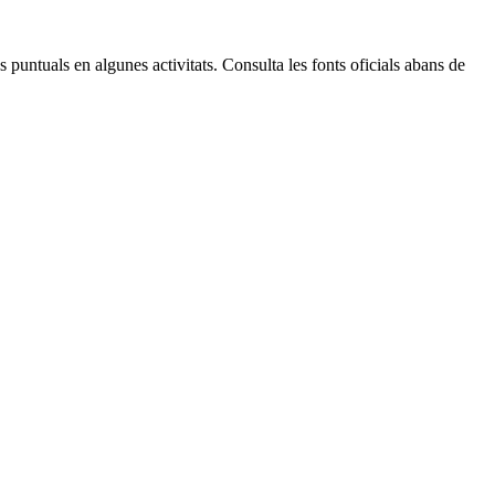
Leaflet
| © Diputació de Barcelona
 puntuals en algunes activitats. Consulta les fonts oficials abans de