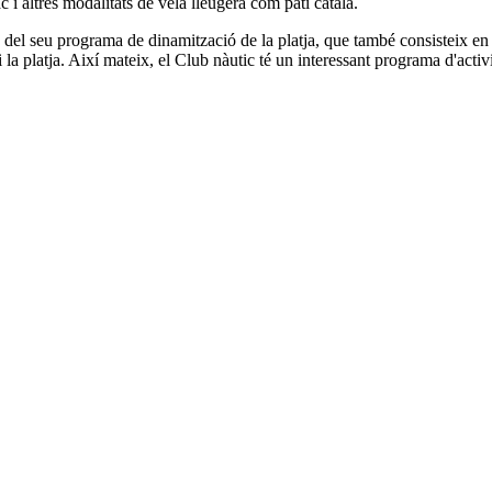
 i altres modalitats de vela lleugera com patí català.
s del seu programa de dinamització de la platja, que també consisteix en
 i la platja. Així mateix, el Club nàutic té un interessant programa d'activ