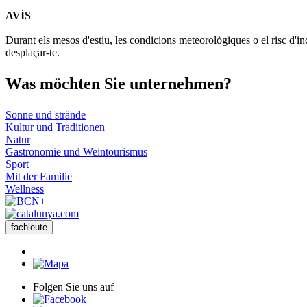
AVÍS
+
Durant els mesos d'estiu, les condicions meteorològiques o el risc d'in
−
desplaçar-te.
Was möch
ten Sie unternehmen?
Sonne und strände
Kultur und Traditionen
Natur
Gastronomie und Weintourismus
Sport
Mit der Familie
Wellness
fachleute
Folgen Sie uns auf