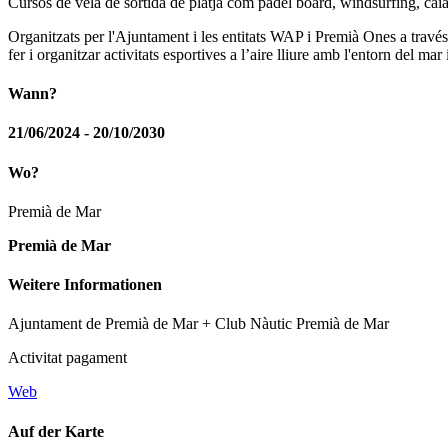
Cursos de vela de sortida de platja com pàdel board, windsurfing, caiac
Organitzats per l'Ajuntament i les entitats WAP i Premià Ones a travé
fer i organitzar activitats esportives a l’aire lliure amb l'entorn del mar
Wann?
21/06/2024 - 20/10/2030
Wo?
Premià de Mar
Premià de Mar
Weitere Informationen
Ajuntament de Premià de Mar + Club Nàutic Premià de Mar
Activitat pagament
Web
Auf der Karte