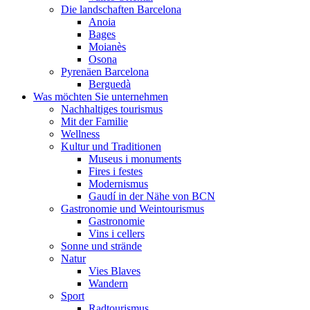
Die landschaften Barcelona
Anoia
Bages
Moianès
Osona
Pyrenäen Barcelona
Berguedà
Was möchten Sie unternehmen
Nachhaltiges tourismus
Mit der Familie
Wellness
Kultur und Traditionen
Museus i monuments
Fires i festes
Modernismus
Gaudí in der Nähe von BCN
Gastronomie und Weintourismus
Gastronomie
Vins i cellers
Sonne und strände
Natur
Vies Blaves
Wandern
Sport
Radtourismus