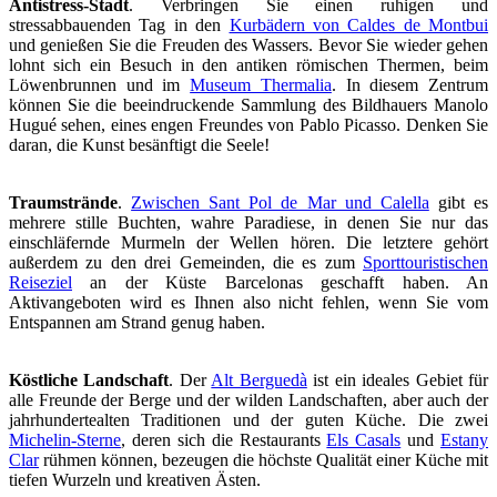
Antistress-Stadt
. Verbringen Sie einen ruhigen und
stressabbauenden Tag in den
Kurbädern von Caldes de Montbui
und genießen Sie die Freuden des Wassers. Bevor Sie wieder gehen
lohnt sich ein Besuch in den antiken römischen Thermen, beim
Löwenbrunnen und im
Museum Thermalia
. In diesem Zentrum
können Sie die beeindruckende Sammlung des Bildhauers Manolo
Hugué sehen, eines engen Freundes von Pablo Picasso. Denken Sie
daran, die Kunst besänftigt die Seele!
Traumstrände
.
Zwischen Sant Pol de Mar und Calella
gibt es
mehrere stille Buchten, wahre Paradiese, in denen Sie nur das
einschläfernde Murmeln der Wellen hören. Die letztere gehört
außerdem zu den drei Gemeinden, die es zum
Sporttouristischen
Reiseziel
an der Küste Barcelonas geschafft haben. An
Aktivangeboten wird es Ihnen also nicht fehlen, wenn Sie vom
Entspannen am Strand genug haben.
Köstliche Landschaft
. Der
Alt Berguedà
ist ein ideales Gebiet für
alle Freunde der Berge und der wilden Landschaften, aber auch der
jahrhundertealten Traditionen und der guten Küche. Die zwei
Michelin-Sterne
, deren sich die Restaurants
Els Casals
und
Estany
Clar
rühmen können, bezeugen die höchste Qualität einer Küche mit
tiefen Wurzeln und kreativen Ästen.