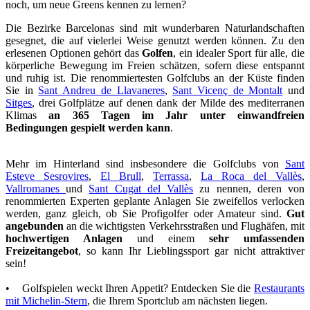
noch, um neue Greens kennen zu lernen?
Die Bezirke Barcelonas sind mit wunderbaren Naturlandschaften
gesegnet, die auf vielerlei Weise genutzt werden können. Zu den
erlesenen Optionen gehört das
Golfen
, ein idealer Sport für alle, die
körperliche Bewegung im Freien schätzen, sofern diese entspannt
und ruhig ist. Die renommiertesten Golfclubs an der Küste finden
Sie in
Sant Andreu de Llavaneres
,
Sant Vicenç de Montalt
und
Sitges
, drei Golfplätze auf denen dank der Milde des mediterranen
Klimas
an 365 Tagen im Jahr unter einwandfreien
Bedingungen gespielt werden kann
.
Mehr im Hinterland sind insbesondere die Golfclubs von
Sant
Esteve Sesrovires
,
El Brull
,
Terrassa
,
La Roca del Vallès
,
Vallromanes
und
Sant Cugat del Vallès
zu nennen, deren von
renommierten Experten geplante Anlagen Sie zweifellos verlocken
werden, ganz gleich, ob Sie Profigolfer oder Amateur sind.
Gut
angebunden
an die wichtigsten Verkehrsstraßen und Flughäfen, mit
hochwertigen Anlagen
und einem
sehr umfassenden
Freizeitangebot
, so kann Ihr Lieblingssport gar nicht attraktiver
sein!
• Golfspielen weckt Ihren Appetit? Entdecken Sie die
Restaurants
mit Michelin-Stern
, die Ihrem Sportclub am nächsten liegen.