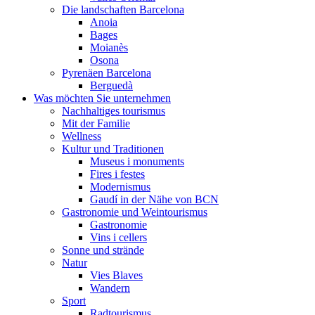
Die landschaften Barcelona
Anoia
Bages
Moianès
Osona
Pyrenäen Barcelona
Berguedà
Was möchten Sie unternehmen
Nachhaltiges tourismus
Mit der Familie
Wellness
Kultur und Traditionen
Museus i monuments
Fires i festes
Modernismus
Gaudí in der Nähe von BCN
Gastronomie und Weintourismus
Gastronomie
Vins i cellers
Sonne und strände
Natur
Vies Blaves
Wandern
Sport
Radtourismus