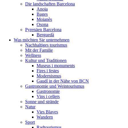
Die landschaften Barcelona
Anoia
Bages
Moianès
Osona
Pyrenäen Barcelona
Berguedà
Was möchten Sie unternehmen
Nachhaltiges tourismus
Mit der Familie
Wellness
Kultur und Traditionen
Museus i monuments
Fires i festes
Modernismus
Gaudí in der Nähe von BCN
Gastronomie und Weintourismus
Gastronomie
Vins i cellers
Sonne und strände
Natur
Vies Blaves
Wandern
Sport
Radtourismus