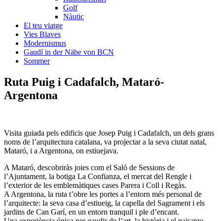
Golf
Nàutic
El teu viatge
Vies Blaves
Modernismus
Gaudí in der Nähe von BCN
Sommer
Ruta Puig i Ca
dafalch, Mataró-
Argentona
Visita guiada pels edificis que Josep Puig i Cadafalch, un dels grans
noms de l’arquitectura catalana, va projectar a la seva ciutat natal,
Mataró, i a Argentona, on estiuejava.
A Mataró, descobriràs joies com el Saló de Sessions de
l’Ajuntament, la botiga La Confianza, el mercat del Rengle i
l’exterior de les emblemàtiques cases Parera i Coll i Regàs.
A Argentona, la ruta t’obre les portes a l’entorn més personal de
l’arquitecte: la seva casa d’estiueig, la capella del Sagrament i els
jardins de Can Garí, en un entorn tranquil i ple d’encant.
Una experiència única per gaudir de l’art, la història i el paisatge