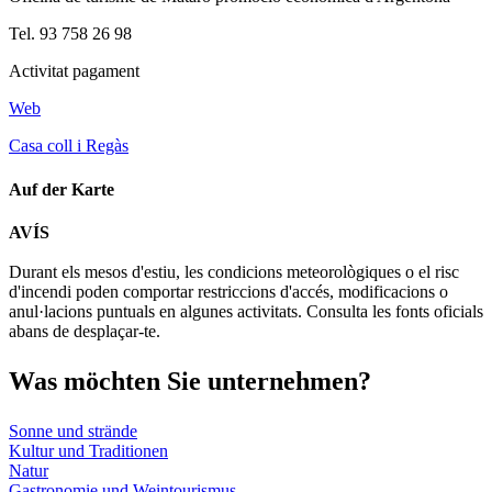
Tel. 93 758 26 98
Activitat pagament
Web
Casa coll i Regàs
Auf der Karte
Leaflet
| © Diputació de Barcelona
AVÍS
+
Durant els mesos d'estiu, les condicions meteorològiques o el risc
−
d'incendi poden comportar restriccions d'accés, modificacions o
anul·lacions puntuals en algunes activitats. Consulta les fonts oficials
abans de desplaçar-te.
Was möch
ten Sie unternehmen?
Sonne und strände
Kultur und Traditionen
Natur
Gastronomie und Weintourismus