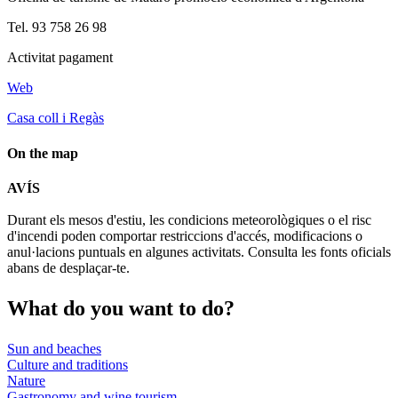
Tel. 93 758 26 98
Activitat pagament
Web
Casa coll i Regàs
On the map
Leaflet
| © Diputació de Barcelona
AVÍS
+
Durant els mesos d'estiu, les condicions meteorològiques o el risc
−
d'incendi poden comportar restriccions d'accés, modificacions o
anul·lacions puntuals en algunes activitats. Consulta les fonts oficials
abans de desplaçar-te.
What do
you want to do?
Sun and beaches
Culture and traditions
Nature
Gastronomy and wine tourism