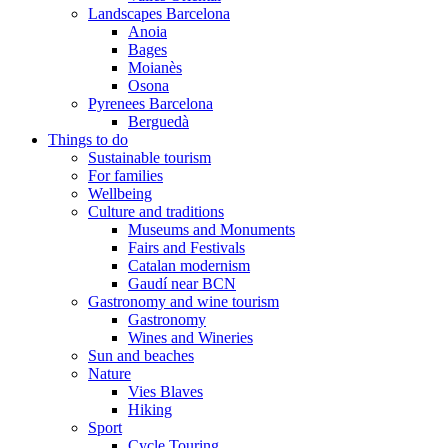
Landscapes Barcelona
Anoia
Bages
Moianès
Osona
Pyrenees Barcelona
Berguedà
Things to do
Sustainable tourism
For families
Wellbeing
Culture and traditions
Museums and Monuments
Fairs and Festivals
Catalan modernism
Gaudí near BCN
Gastronomy and wine tourism
Gastronomy
Wines and Wineries
Sun and beaches
Nature
Vies Blaves
Hiking
Sport
Cycle Touring