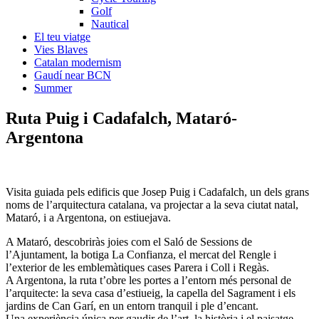
Golf
Nautical
El teu viatge
Vies Blaves
Catalan modernism
Gaudí near BCN
Summer
Ruta Puig i Ca
dafalch, Mataró-
Argentona
Visita guiada pels edificis que Josep Puig i Cadafalch, un dels grans
noms de l’arquitectura catalana, va projectar a la seva ciutat natal,
Mataró, i a Argentona, on estiuejava.
A Mataró, descobriràs joies com el Saló de Sessions de
l’Ajuntament, la botiga La Confianza, el mercat del Rengle i
l’exterior de les emblemàtiques cases Parera i Coll i Regàs.
A Argentona, la ruta t’obre les portes a l’entorn més personal de
l’arquitecte: la seva casa d’estiueig, la capella del Sagrament i els
jardins de Can Garí, en un entorn tranquil i ple d’encant.
Una experiència única per gaudir de l’art, la història i el paisatge