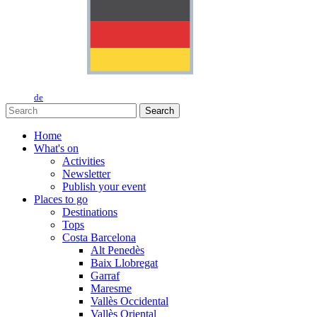
de
Search
Home
What's on
Activities
Newsletter
Publish your event
Places to go
Destinations
Tops
Costa Barcelona
Alt Penedès
Baix Llobregat
Garraf
Maresme
Vallès Occidental
Vallès Oriental