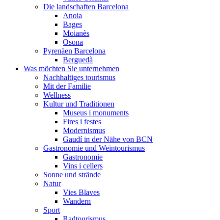
Die landschaften Barcelona
Anoia
Bages
Moianès
Osona
Pyrenäen Barcelona
Berguedà
Was möchten Sie unternehmen
Nachhaltiges tourismus
Mit der Familie
Wellness
Kultur und Traditionen
Museus i monuments
Fires i festes
Modernismus
Gaudí in der Nähe von BCN
Gastronomie und Weintourismus
Gastronomie
Vins i cellers
Sonne und strände
Natur
Vies Blaves
Wandern
Sport
Radtourismus