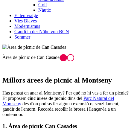
Golf
Nàutic
El teu viatge
Vies Blaves
Modernismus
Gaudí in der Nähe von BCN
Sommer
Al Montseny podràs gaudir d'un munt de rutes
Millors àre
es de pícnic al Montseny
Has pensat en anar al Montseny? Per què no hi vas a fer un pícnic?
Et proposem
cinc àrees de pícnic
dins del
Parc Natural del
Montseny
des d'on podràs fer alguna excursió o, senzillament,
gaudir de l'entorn. Recorda recollir la brossa i llençar-la a un
contenidor.
1. Àrea de pícnic Can Casades