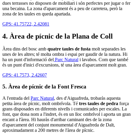
dues terrasses no disposen de mobiliari i són perfectes per jugar o fer
una becaina. La zona d'aparcament és a peu de carretera, però la
zona de les taules en queda apartada.
GPS: 41.75722, 2.42081
4. Àrea de pícnic de la Plana de Coll
Àrea dins del bosc amb
quatre taules de fusta
molt separades les
unes de les altres; té molta ombra i espai per gaudir de la natura. Hi
ha un punt d'informació del
Parc Natural
i lavabos. Com que també
és un punt d'inici d'excursions, té una àrea d'aparcament molt gran.
GPS: 41.7573, 2.42607
5. Àrea de pícnic de la Font Fresca
A l'entrada del
Parc Natural
, des d'Aiguafreda, trobaràs aquesta
petita àrea de pícnic, molt ombrívola. Té
tres taules de pedra
força
grans disposades en diferents nivells i comunicades per escales. La
font, que dona nom a l'indret, és en un lloc ombrívol i aporta un gran
encant a l'àrea. Hi hauràs d'arribar caminant des de la zona
d'aparcament del conjunt monumental d'Aiguafreda de Dalt,
aproximadament a 200 metres de l'àrea de pícnic.