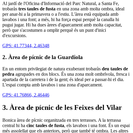
Al jardí de l'Oficina d'Informació del Parc Natural, a Santa Fe,
trobaràs
tres taules de fusta
en una zona amb molta ombra, ideal
per anar-hi a la primavera o a l'estiu. L'àrea està equipada amb
lavabos i una font; a més, hi ha força espai perquè la canalla hi
pugui jugar. Hi ha dues àrees d'aparcament amb molta capacitat,
però que s'acostumen a omplir perquè és un punt d'inici
d'excursions.
GPS: 41.77344, 2.46348
2. Àrea de pícnic de la Guardiola
En un entorn privilegiat de natura exuberant trobaràs
deu taules de
pedra
agrupades en dos blocs. És una zona molt ombrívola, fresca i
apartada de la carretera i de la gent; és ideal per a passar-hi el dia.
L'espai compta amb lavabos i una zona d'aparcament.
GPS: 41.76866, 2.46446
3. Àrea de pícnic de les Feixes del Vilar
Bonica àrea de pícnic organitzada en tres terrasses. A la terrassa
central hi ha
cinc taules de fusta
, els lavabos i una font. És un espai
més assolellat que els anteriors, però que també té ombra. Les altres