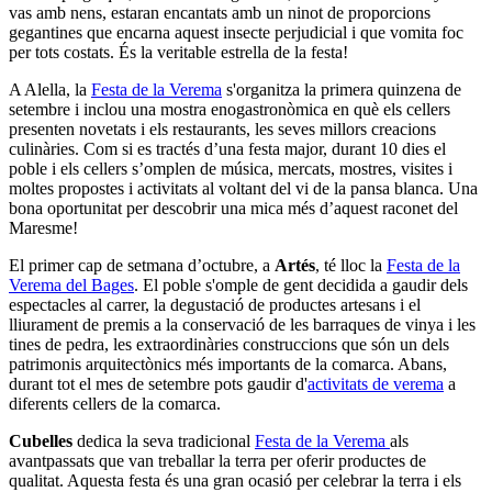
vas amb nens, estaran encantats amb un ninot de proporcions
gegantines que encarna aquest insecte perjudicial i que vomita foc
per tots costats. És la veritable estrella de la festa!
A Alella, la
Festa de la Verema
s'organitza la primera quinzena de
setembre i inclou una mostra enogastronòmica en què els cellers
presenten novetats i els restaurants, les seves millors creacions
culinàries. Com si es tractés d’una festa major, durant 10 dies el
poble i els cellers s’omplen de música, mercats, mostres, visites i
moltes propostes i activitats al voltant del vi de la pansa blanca. Una
bona oportunitat per descobrir una mica més d’aquest raconet del
Maresme!
El primer cap de setmana d’octubre, a
Artés
, té lloc la
Festa de la
Verema del Bages
. El poble s'omple de gent decidida a gaudir dels
espectacles al carrer, la degustació de productes artesans i el
lliurament de premis a la conservació de les barraques de vinya i les
tines de pedra, les extraordinàries construccions que són un dels
patrimonis arquitectònics més importants de la comarca. Abans,
durant tot el mes de setembre pots gaudir d'
activitats de verema
a
diferents cellers de la comarca.
Cubelles
dedica la seva tradicional
Festa de la Verema
als
avantpassats que van treballar la terra per oferir productes de
qualitat. Aquesta festa és una gran ocasió per celebrar la terra i els