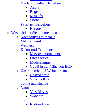
Die landschaften Barcelona
Anoia
Bages
Moianès
Osona
Pyrenäen Barcelona
Berguedà
Was möchten Sie unternehmen
Nachhaltiges tourismus
Mit der Familie
Wellness
Kultur und Traditionen
Museus i monuments
Fires i festes
Modernismus
Gaudí in der Nähe von BCN
Gastronomie und Weintourismus
Gastronomie
Vins i cellers
Sonne und strände
Natur
Vies Blaves
Wandern
Sport
Radtourismus