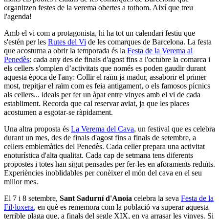
organitzen festes de la verema obertes a tothom. Així que treu
l'agenda!
Amb el vi com a protagonista, hi ha tot un calendari festiu que
s'estén per les
Rutes del Vi
de les comarques de Barcelona. La festa
que acostuma a obrir la temporada és la
Festa de la Verema al
Penedès
: cada any des de finals d'agost fins a l'octubre la comarca i
els cellers s'omplen d’activitats que només es poden gaudir durant
aquesta època de l'any: Collir el raïm ja madur, assaborir el primer
most, trepitjar el raïm com es feia antigament, o els famosos pícnics
als cellers... ideals per fer un àpat entre vinyes amb el vi de cada
establiment. Recorda que cal reservar aviat, ja que les places
acostumen a esgotar-se ràpidament.
Una altra proposta és
La Verema del Cava
, un festival que es celebra
durant un mes, des de finals d'agost fins a finals de setembre, a
cellers emblemàtics del Penedès. Cada celler prepara una activitat
enoturística d'alta qualitat. Cada cap de setmana tens diferents
propostes i totes han sigut pensades per fer-les en aforaments reduïts.
Experiències inoblidables per conèixer el món del cava en el seu
millor mes.
El 7 i 8 setembre,
Sant Sadurní d'Anoia
celebra la seva
Festa de la
Fil·loxera
, en què es rememora com la població va superar aquesta
terrible plaga que, a finals del segle XIX, en va arrasar les vinyes. Si