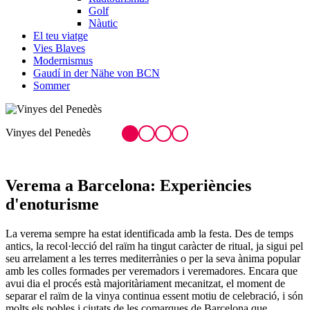
Golf
Nàutic
El teu viatge
Vies Blaves
Modernismus
Gaudí in der Nähe von BCN
Sommer
Festa de la Verema d'Alella
F
Verema a Barcel
ona: Experiències
d'enoturisme
La verema sempre ha estat identificada amb la festa. Des de temps
antics, la recol·lecció del raïm ha tingut caràcter de ritual, ja sigui pel
seu arrelament a les terres mediterrànies o per la seva ànima popular
amb les colles formades per veremadors i veremadores. Encara que
avui dia el procés està majoritàriament mecanitzat, el moment de
separar el raïm de la vinya continua essent motiu de celebració, i són
molts els pobles i ciutats de les comarques de Barcelona que